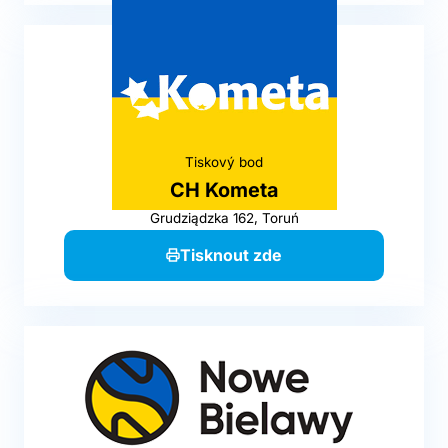
Tiskový bod
CH Kometa
Grudziądzka 162, Toruń
Tisknout zde