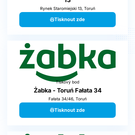
Rynek Staromiejski 13, Toruń
Tisknout zde
Tiskový bod
Żabka - Toruń Fałata 34
Fałata 34/46, Toruń
Tisknout zde