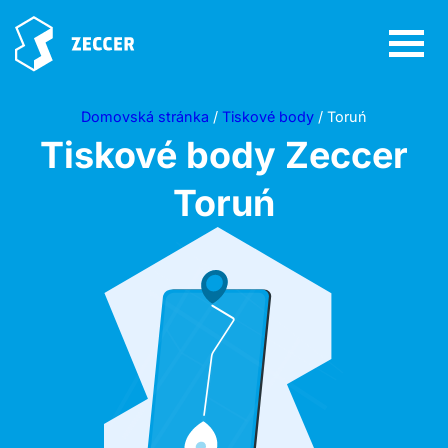
Domovská stránka
/
Tiskové body
/ Toruń
Tiskové body Zeccer
Toruń