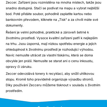
Zeccer. Zařízení jsou rozmístěna na mnoha místech, takže jsou
snadno dostupná. Stačí se podívat na mapu a vybrat nejbližší
bod. Poté přidáte soubor, pohodlně zaplatíte kartou nebo
bankovním převodem, kliknete na „Tisk“ a za chvíli máte své
dokumenty.
Řešení je velmi pohodlné, praktické a zároveň šetrné k
životnímu prostředí. Vysoce kvalitní zařízení patří k nejlepším
na trhu. Jsou úsporná, mají nízkou spotřebu energie a jejich
ohleduplnost k životnímu prostředí je rozhodující výhodou.
Navíc nemusíte utrácet za vlastní tiskárnu, která se doma
obvykle jen práší. Nemusíte se starat ani o cenu inkoustu,
opravy či záruku.
Zeccer odevzdává tonery k recyklaci, aby snížil uhlíkovou
stopu. Kromě toho pravidelně organizuje výsadbu stromů.
Díky používání Zecceru můžeme tisknout v souladu s životním
prostředím.