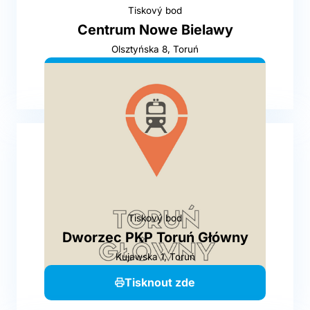
Tiskový bod
Centrum Nowe Bielawy
Olsztyńska 8, Toruń
Tisknout zde
Tiskový bod
Dworzec PKP Toruń Główny
Kujawska 1, Toruń
Tisknout zde