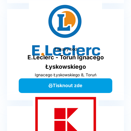
Tiskový bod
E.Leclerc - Toruń Ignacego
Łyskowskiego
Ignacego Łyskowskiego 8, Toruń
Tisknout zde