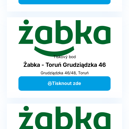
Tiskový bod
Żabka - Toruń Grudziądzka 46
Grudziądzka 46/48, Toruń
Tisknout zde