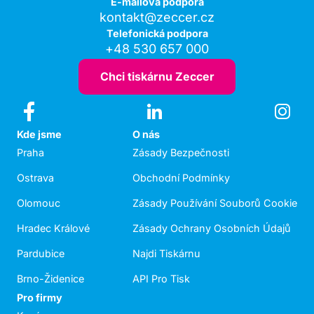
E-mailová podpora
kontakt@zeccer.cz
Telefonická podpora
+48 530 657 000
Chci tiskárnu Zeccer
Kde jsme
O nás
Praha
Zásady Bezpečnosti
Ostrava
Obchodní Podmínky
Olomouc
Zásady Používání Souborů Cookie
Hradec Králové
Zásady Ochrany Osobních Údajů
Pardubice
Najdi Tiskárnu
Brno-Židenice
API Pro Tisk
Pro firmy