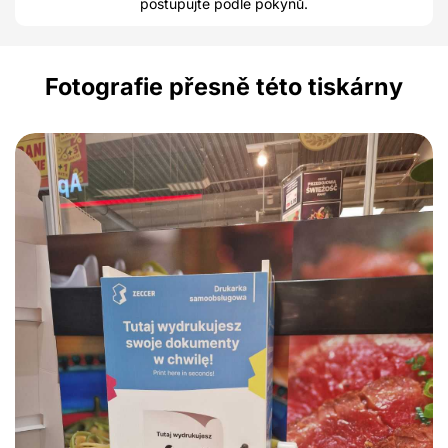
postupujte podle pokynů.
Fotografie přesně této tiskárny