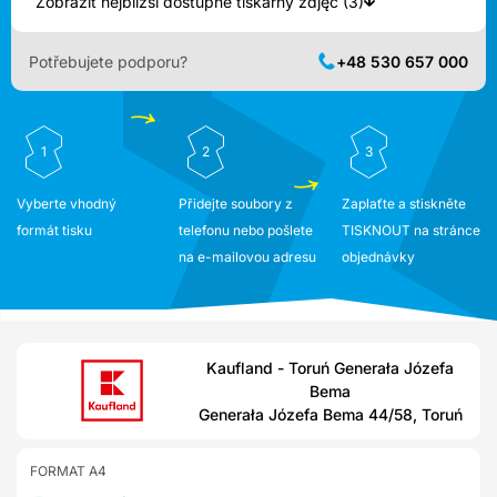
Zobrazit nejbližší dostupné tiskárny zdjęć (3)
Potřebujete podporu?
+48 530 657 000
1
2
3
Vyberte vhodný
Přidejte soubory z
Zaplaťte a stiskněte
formát tisku
telefonu nebo pošlete
TISKNOUT na stránce
na e-mailovou adresu
objednávky
Kaufland - Toruń Generała Józefa
Bema
Generała Józefa Bema 44/58, Toruń
FORMAT A4