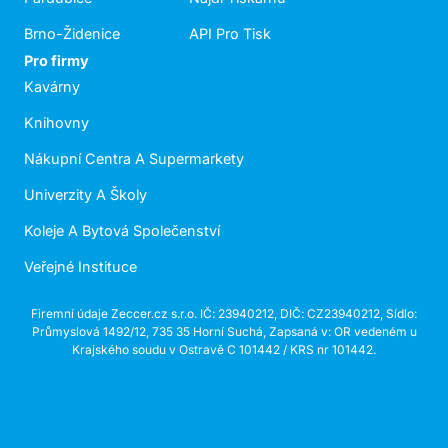
Brno-Židenice
API Pro Tisk
Pro firmy
Kavárny
Knihovny
Nákupní Centra A Supermarkety
Univerzity A Školy
Koleje A Bytová Společenství
Veřejné Instituce
Firemní údaje Zeccer.cz s.r.o. IČ: 23940212, DIČ: CZ23940212, Sídlo:
Průmyslová 1492/12, 735 35 Horní Suchá, Zapsaná v: OR vedeném u
Krajského soudu v Ostravě C 101442 / KRS nr 101442.