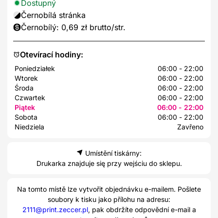
Dostupný
Černobílá stránka
Černobílý: 0,69 zł brutto/str.
Otevírací hodiny:
Poniedziałek
06:00 - 22:00
Wtorek
06:00 - 22:00
Środa
06:00 - 22:00
Czwartek
06:00 - 22:00
Piątek
06:00 - 22:00
Sobota
06:00 - 22:00
Niedziela
Zavřeno
Umístění tiskárny:
Drukarka znajduje się przy wejściu do sklepu.
Na tomto místě lze vytvořit objednávku e-mailem. Pošlete
soubory k tisku jako přílohu na adresu:
2111@print.zeccer.pl
, pak obdržíte odpovědní e-mail a