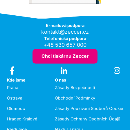
E-mailová podpora
kontakt@zeccer.cz
Telefonická podpora
+48 530 657 000
Chci tiskárnu Zeccer
Kde jsme
O nás
Praha
Zásady Bezpečnosti
Ostrava
Obchodní Podmínky
Olomouc
Zásady Používání Souborů Cookie
Hradec Králové
Zásady Ochrany Osobních Údajů
Pardubice
Najdi Tiskárnu