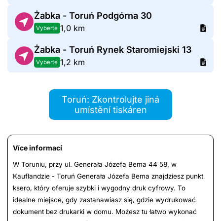
Żabka - Toruń Podgórna 30
1,0 km
Vyberte
Żabka - Toruń Rynek Staromiejski 13
1,2 km
Vyberte
Toruń: Zkontrolujte jiná
umístění tiskáren
Více informací
W Toruniu, przy ul. Generała Józefa Bema 44 58, w
Kauflandzie - Toruń Generała Józefa Bema znajdziesz punkt
ksero, który oferuje szybki i wygodny druk cyfrowy. To
idealne miejsce, gdy zastanawiasz się, gdzie wydrukować
dokument bez drukarki w domu. Możesz tu łatwo wykonać