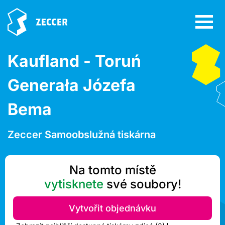
Kaufland - Toruń
Generała Józefa
Bema
Zeccer Samoobslužná tiskárna
Na tomto místě
vytisknete
své soubory!
Vytvořit objednávku