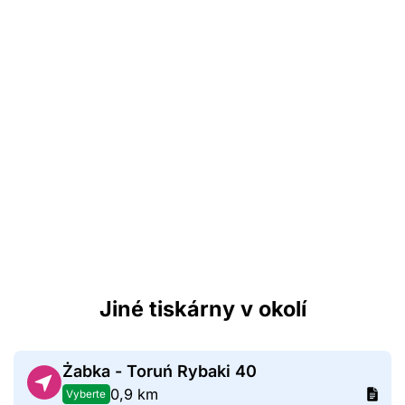
Jiné tiskárny v okolí
Żabka - Toruń Rybaki 40
0,9 km
Vyberte