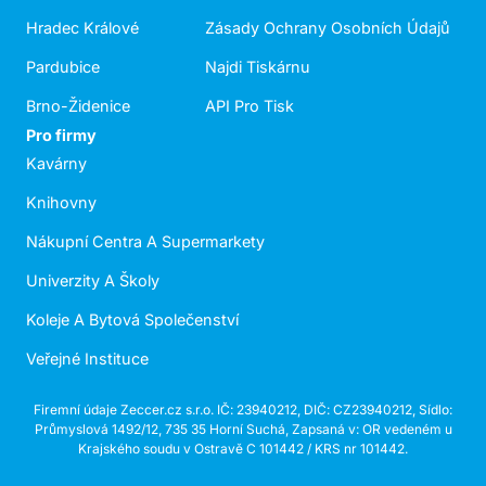
Hradec Králové
Zásady Ochrany Osobních Údajů
Pardubice
Najdi Tiskárnu
Brno-Židenice
API Pro Tisk
Pro firmy
Kavárny
Knihovny
Nákupní Centra A Supermarkety
Univerzity A Školy
Koleje A Bytová Společenství
Veřejné Instituce
Firemní údaje Zeccer.cz s.r.o. IČ: 23940212, DIČ: CZ23940212, Sídlo:
Průmyslová 1492/12, 735 35 Horní Suchá, Zapsaná v: OR vedeném u
Krajského soudu v Ostravě C 101442 / KRS nr 101442.