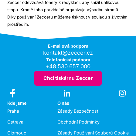
Zeccer odevzdává tonery k recyklaci, aby snížil uhlíkovou
stopu. Kromě toho pravidelně organizuje výsadbu stromů.
Díky používání Zecceru můžeme tisknout v souladu s životním
prostředím.
E-mailová podpora
kontakt@zeccer.cz
Telefonická podpora
+48 530 657 000
Chci tiskárnu Zeccer
Kde jsme
O nás
Praha
Zásady Bezpečnosti
Ostrava
Obchodní Podmínky
Olomouc
Zásady Používání Souborů Cookie