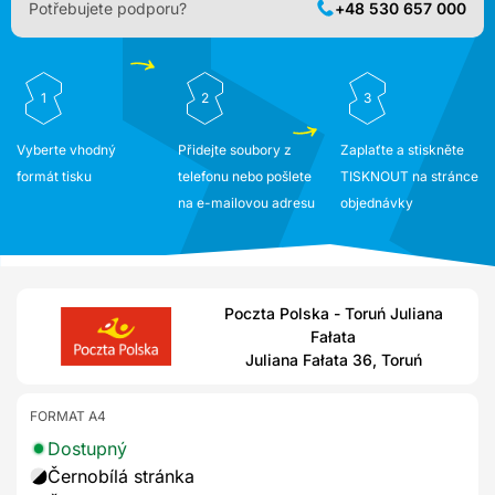
Potřebujete podporu?
+48 530 657 000
1
2
3
Vyberte vhodný
Přidejte soubory z
Zaplaťte a stiskněte
formát tisku
telefonu nebo pošlete
TISKNOUT na stránce
na e-mailovou adresu
objednávky
Poczta Polska - Toruń Juliana
Fałata
Juliana Fałata 36, Toruń
FORMAT A4
Dostupný
Černobílá stránka