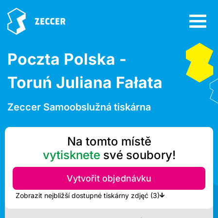
Poczta Polska -
Toruń Juliana Fałata
Zeccer Samoobslužná tiskárna
Na tomto místě
vytisknete
své soubory!
Vytvořit objednávku
Zobrazit nejbližší dostupné tiskárny zdjęć (3)