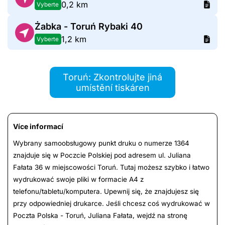
0,2 km
Vyberte
Żabka - Toruń Rybaki 40
1,2 km
Vyberte
Toruń: Zkontrolujte jiná
umístění tiskáren
Více informací
Wybrany samoobsługowy punkt druku o numerze 1364
znajduje się w Poczcie Polskiej pod adresem ul. Juliana
Fałata 36 w miejscowości Toruń. Tutaj możesz szybko i łatwo
wydrukować swoje pliki w formacie A4 z
telefonu/tabletu/komputera. Upewnij się, że znajdujesz się
przy odpowiedniej drukarce. Jeśli chcesz coś wydrukować w
Poczta Polska - Toruń, Juliana Fałata, wejdź na stronę