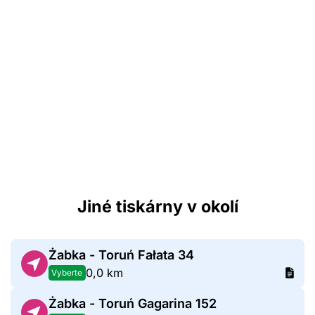
Jiné tiskárny v okolí
Żabka - Toruń Fałata 34
0,0 km
Vyberte
Żabka - Toruń Gagarina 152