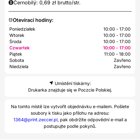
Černobílý: 0,69 zł brutto/str.
Otevírací hodiny:
Poniedziałek
10:00 - 17:00
Wtorek
10:00 - 17:00
Środa
10:00 - 17:00
Czwartek
10:00 - 17:00
Piątek
11:00 - 18:00
Sobota
Zavřeno
Niedziela
Zavřeno
Umístění tiskárny:
Drukarka znajduje się w Poczcie Polskiej.
Na tomto místě lze vytvořit objednávku e-mailem. Pošlete
soubory k tisku jako přílohu na adresu:
1364@print.zeccer.pl
, pak obdržíte odpovědní e-mail a
postupujte podle pokynů.