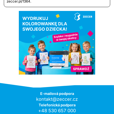
zeccer.pl/1364.
E-mailová podpora
kontakt@zeccer.cz
Telefonická podpora
+48 530 657 000