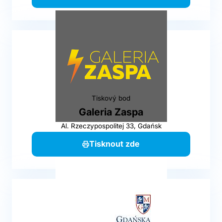
Tiskový bod
Galeria Zaspa
Al. Rzeczypospolitej 33, Gdańsk
Tisknout zde