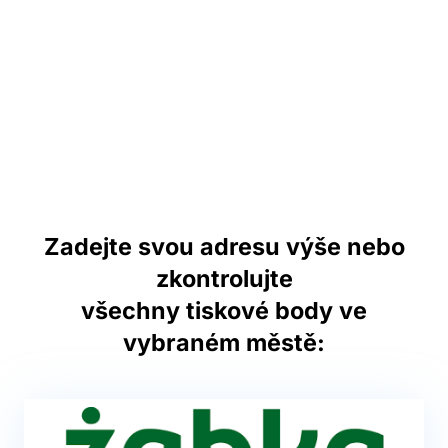
Zadejte svou adresu výše nebo
zkontrolujte
všechny tiskové body ve
vybraném městě: