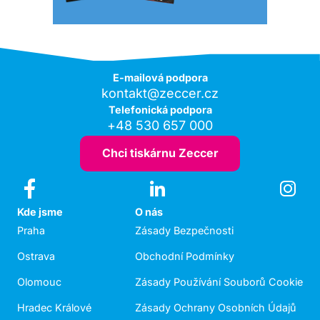
E-mailová podpora
kontakt@zeccer.cz
Telefonická podpora
+48 530 657 000
Chci tiskárnu Zeccer
Kde jsme
O nás
Praha
Zásady Bezpečnosti
Ostrava
Obchodní Podmínky
Olomouc
Zásady Používání Souborů Cookie
Hradec Králové
Zásady Ochrany Osobních Údajů