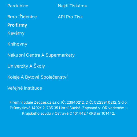
Pardubice
Najdi Tiskárnu
Brno-Židenice
API Pro Tisk
Pro firmy
Kavárny
Knihovny
Nákupní Centra A Supermarkety
Univerzity A Školy
Koleje A Bytová Společenství
Veřejné Instituce
Firemní údaje Zeccer.cz s.r.o. IČ: 23940212, DIČ: CZ23940212, Sídlo:
Průmyslová 1492/12, 735 35 Horní Suchá, Zapsaná v: OR vedeném u
Krajského soudu v Ostravě C 101442 / KRS nr 101442.