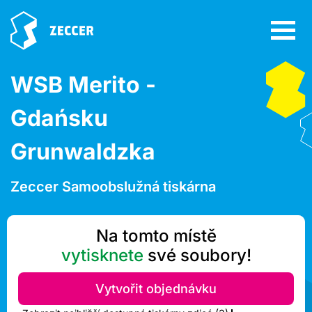
WSB Merito -
Gdańsku
Grunwaldzka
Zeccer Samoobslužná tiskárna
Na tomto místě
vytisknete
své soubory!
Vytvořit objednávku