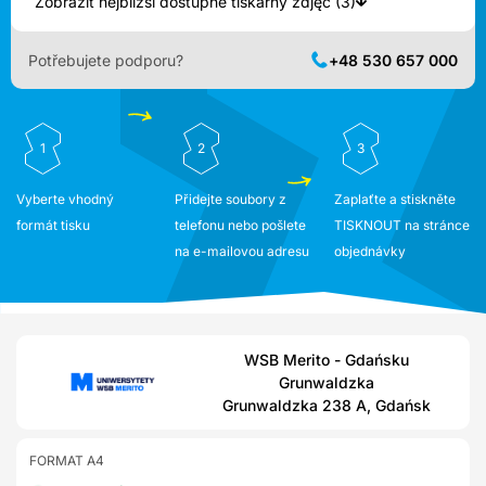
Zobrazit nejbližší dostupné tiskárny zdjęć (3)
Potřebujete podporu?
+48 530 657 000
1
2
3
Vyberte vhodný
Přidejte soubory z
Zaplaťte a stiskněte
formát tisku
telefonu nebo pošlete
TISKNOUT na stránce
na e-mailovou adresu
objednávky
WSB Merito - Gdańsku
Grunwaldzka
Grunwaldzka 238 A, Gdańsk
FORMAT A4