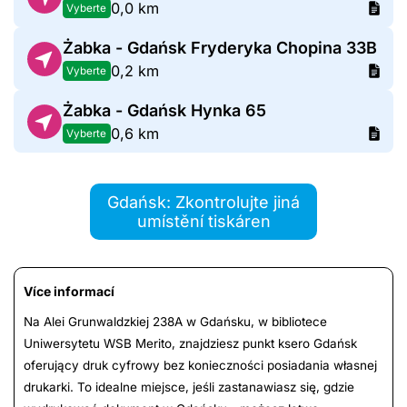
0,0 km
Vyberte
Żabka - Gdańsk Fryderyka Chopina 33B
0,2 km
Vyberte
Żabka - Gdańsk Hynka 65
0,6 km
Vyberte
Gdańsk: Zkontrolujte jiná
umístění tiskáren
Více informací
Na Alei Grunwaldzkiej 238A w Gdańsku, w bibliotece
Uniwersytetu WSB Merito, znajdziesz punkt ksero Gdańsk
oferujący druk cyfrowy bez konieczności posiadania własnej
drukarki. To idealne miejsce, jeśli zastanawiasz się, gdzie