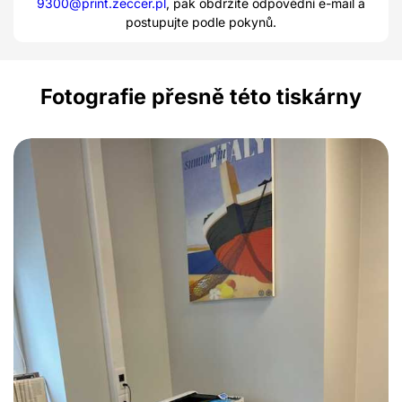
9300@print.zeccer.pl
, pak obdržíte odpovědní e-mail a
postupujte podle pokynů.
Fotografie přesně této tiskárny