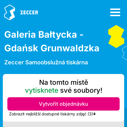
Galeria Bałtycka -
Gdańsk Grunwaldzka
Zeccer Samoobslužná tiskárna
Na tomto místě
vytisknete
své soubory!
Vytvořit objednávku
Zobrazit nejbližší dostupné tiskárny zdjęć (3)