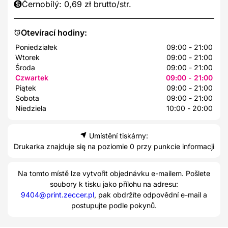
Černobílý: 0,69 zł brutto/str.
Otevírací hodiny:
Poniedziałek
09:00 - 21:00
Wtorek
09:00 - 21:00
Środa
09:00 - 21:00
Czwartek
09:00 - 21:00
Piątek
09:00 - 21:00
Sobota
09:00 - 21:00
Niedziela
10:00 - 20:00
Umístění tiskárny:
Drukarka znajduje się na poziomie 0 przy punkcie informacji
Na tomto místě lze vytvořit objednávku e-mailem. Pošlete
soubory k tisku jako přílohu na adresu:
9404@print.zeccer.pl
, pak obdržíte odpovědní e-mail a
postupujte podle pokynů.