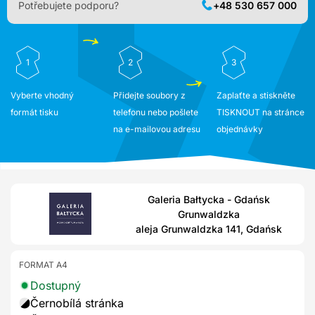
Potřebujete podporu?
+48 530 657 000
1
2
3
Vyberte vhodný
Přidejte soubory z
Zaplaťte a stiskněte
formát tisku
telefonu nebo pošlete
TISKNOUT na stránce
na e-mailovou adresu
objednávky
Galeria Bałtycka - Gdańsk
Grunwaldzka
aleja Grunwaldzka 141, Gdańsk
FORMAT A4
Dostupný
Černobílá stránka