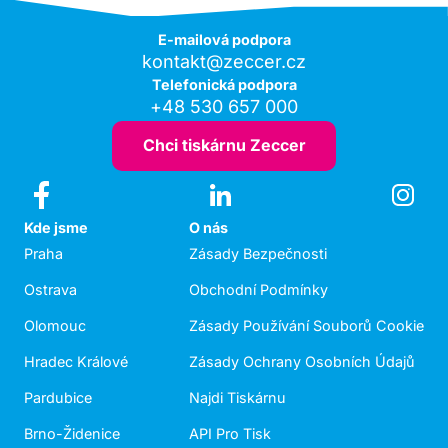
E-mailová podpora
kontakt@zeccer.cz
Telefonická podpora
+48 530 657 000
Chci tiskárnu Zeccer
Kde jsme
O nás
Praha
Zásady Bezpečnosti
Ostrava
Obchodní Podmínky
Olomouc
Zásady Používání Souborů Cookie
Hradec Králové
Zásady Ochrany Osobních Údajů
Pardubice
Najdi Tiskárnu
Brno-Židenice
API Pro Tisk