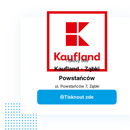
Tiskový bod
Kaufland - Ząbki
Powstańców
ul. Powstańców 7, Ząbki
Tisknout zde