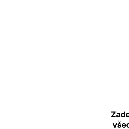
Zade
vše