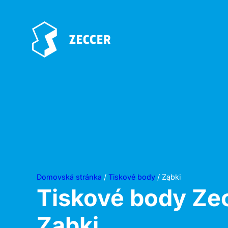
Domovská stránka
/
Tiskové body
/ Ząbki
Tiskové body Ze
Ząbki