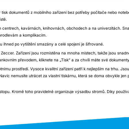
lý tisk dokumentů z mobilního zařízení bez potřeby počítače nebo note
stě.
h centrech, kavárnách, knihovnách, obchodech a na univerzitách. Sna
prodlevám a komplikacím.
ihned po vytištění smazány a celé spojení je šifrované.
eccer. Zařízení jsou rozmístěna na mnoha místech, takže jsou snadno
bankovním převodem, kliknete na „Tisk“ a za chvíli máte své dokumenty
nímu prostředí. Vysoce kvalitní zařízení patří k nejlepším na trhu. Jso
Navíc nemusíte utrácet za vlastní tiskárnu, která se doma obvykle jen 
u stopu. Kromě toho pravidelně organizuje výsadbu stromů. Díky použí