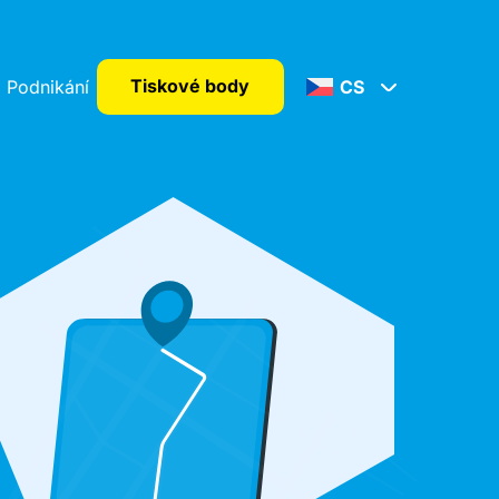
Tiskové body
Podnikání
CS