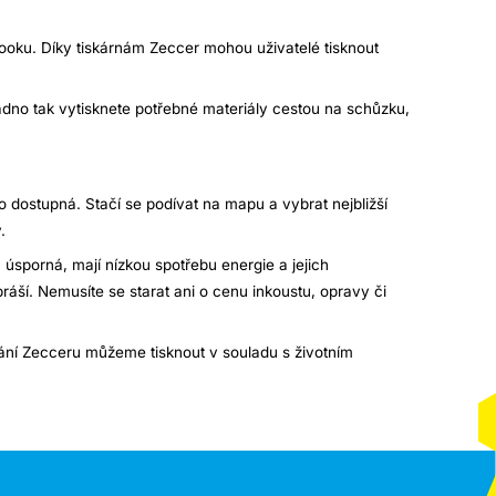
booku. Díky tiskárnám Zeccer mohou uživatelé tisknout
dno tak vytisknete potřebné materiály cestou na schůzku,
 dostupná. Stačí se podívat na mapu a vybrat nejbližší
.
u úsporná, mají nízkou spotřebu energie a jejich
práší. Nemusíte se starat ani o cenu inkoustu, opravy či
vání Zecceru můžeme tisknout v souladu s životním