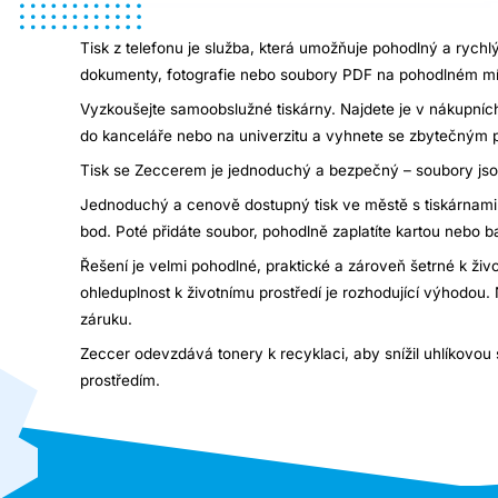
Tisk z telefonu je služba, která umožňuje pohodlný a rych
dokumenty, fotografie nebo soubory PDF na pohodlném mí
Vyzkoušejte samoobslužné tiskárny. Najdete je v nákupníc
do kanceláře nebo na univerzitu a vyhnete se zbytečným 
Tisk se Zeccerem je jednoduchý a bezpečný – soubory jsou 
Jednoduchý a cenově dostupný tisk ve městě s tiskárnami Z
bod. Poté přidáte soubor, pohodlně zaplatíte kartou nebo 
Řešení je velmi pohodlné, praktické a zároveň šetrné k život
ohleduplnost k životnímu prostředí je rozhodující výhodou. 
záruku.
Zeccer odevzdává tonery k recyklaci, aby snížil uhlíkovo
prostředím.