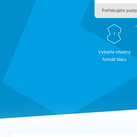
Potřebujete podp
1
Vyberte vhodný
formát tisku