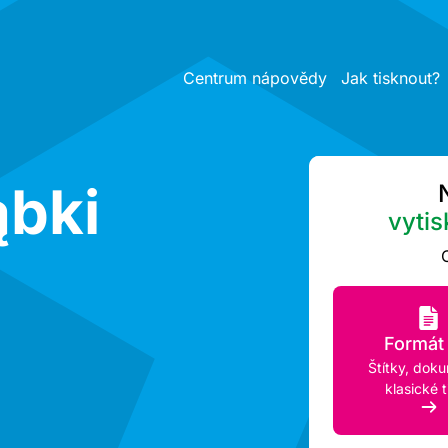
Centrum nápovědy
Jak tisknout?
ąbki
vytis
Formát
Štítky, dok
klasické t