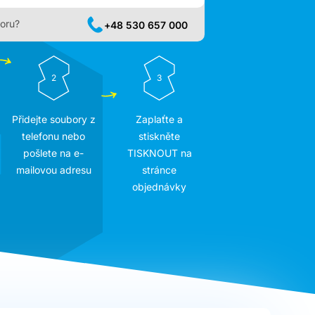
oru?
+48 530 657 000
2
3
Přidejte soubory z
Zaplaťte a
telefonu nebo
stiskněte
pošlete na e-
TISKNOUT na
mailovou adresu
stránce
objednávky