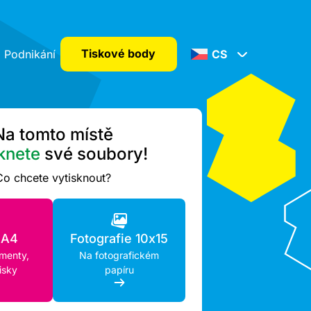
Tiskové body
Podnikání
CS
Na tomto místě
knete
své soubory!
Co chcete vytisknout?
 A4
Fotografie 10x15
umenty,
Na fotografickém
isky
papíru