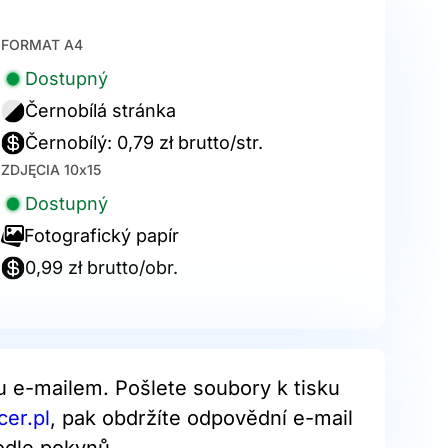
FORMAT A4
Dostupný
Černobílá stránka
Černobílý: 0,79 zł brutto/str.
ZDJĘCIA 10x15
Dostupný
Fotografický papír
0,99 zł brutto/obr.
u e-mailem. Pošlete soubory k tisku
er.pl
, pak obdržíte odpovědní e-mail
odle pokynů.