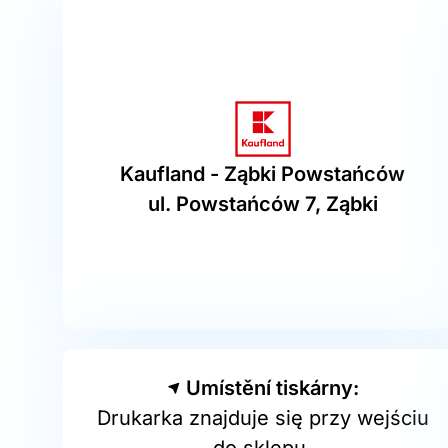
Kaufland - Ząbki Powstańców
ul. Powstańców 7, Ząbki
Umístění tiskárny:
Drukarka znajduje się przy wejściu
do sklepu.