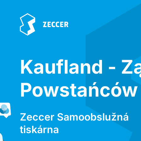
Kaufland - Z
Powstańców
Zeccer Samoobslužná
tiskárna