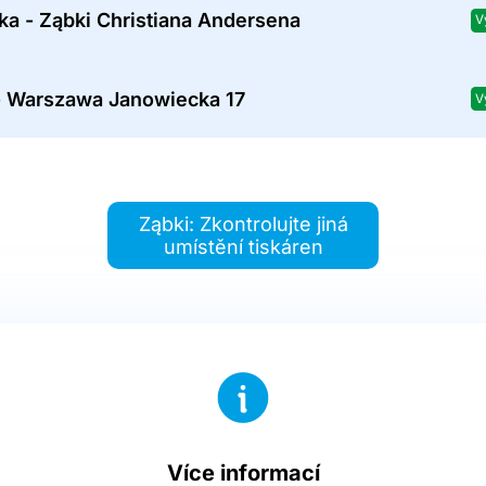
ka - Ząbki Christiana Andersena
V
- Warszawa Janowiecka 17
V
Ząbki: Zkontrolujte jiná
umístění tiskáren
Více informací