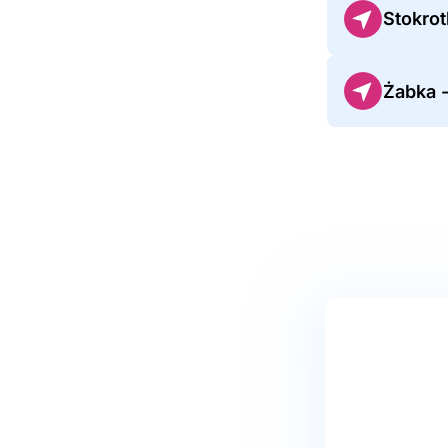
Stokrot
Żabka 