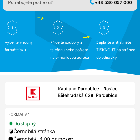
Potřebujete podporu?
+48 530 657 000
1
2
3
Vyberte vhodný
Přidejte soubory z
Zaplaťte a stiskněte
formát tisku
telefonu nebo pošlete
TISKNOUT na stránce
na e-mailovou adresu
objednávky
Kaufland Pardubice - Rosice
Bělehradská 628, Pardubice
FORMAT A4
Dostupný
Černobílá stránka
Černobílý: 4,00 brutto/str.