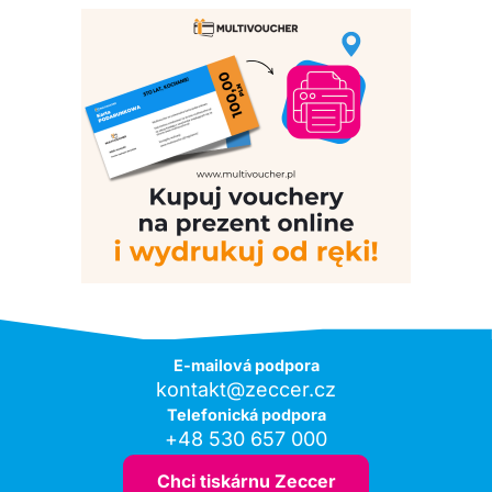
E-mailová podpora
kontakt@zeccer.cz
Telefonická podpora
+48 530 657 000
Chci tiskárnu Zeccer