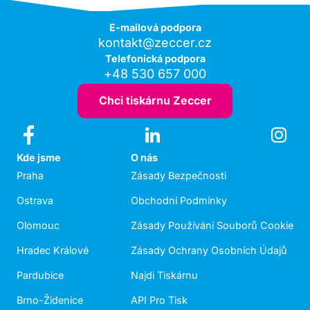
E-mailová podpora
kontakt@zeccer.cz
Telefonická podpora
+48 530 657 000
Chci tiskárnu Zeccer
Kde jsme
O nás
Praha
Zásady Bezpečnosti
Ostrava
Obchodní Podmínky
Olomouc
Zásady Používání Souborů Cookie
Hradec Králové
Zásady Ochrany Osobních Údajů
Pardubice
Najdi Tiskárnu
Brno-Židenice
API Pro Tisk