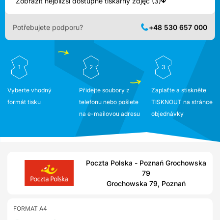
Zobrazit nejbližší dostupné tiskárny zdjęć (3)
Potřebujete podporu?
+48 530 657 000
1
2
3
Vyberte vhodný
Přidejte soubory z
Zaplaťte a stiskněte
formát tisku
telefonu nebo pošlete
TISKNOUT na stránce
na e-mailovou adresu
objednávky
Poczta Polska - Poznań Grochowska
79
Grochowska 79, Poznań
FORMAT A4