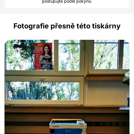
postupujte podle pokynů.
Fotografie přesně této tiskárny