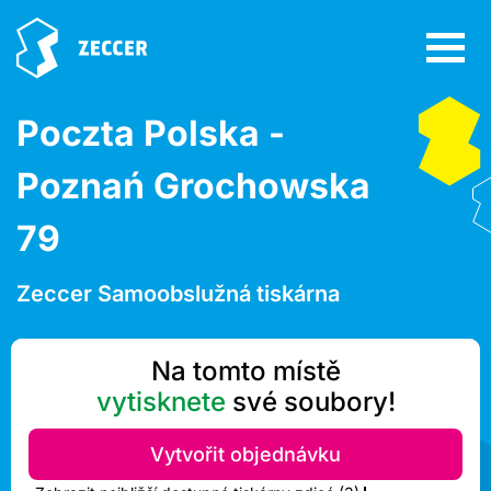
Poczta Polska -
Poznań Grochowska
79
Zeccer Samoobslužná tiskárna
Na tomto místě
vytisknete
své soubory!
Vytvořit objednávku