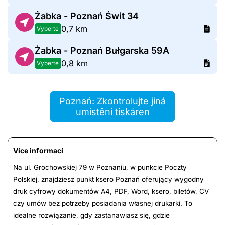
Żabka - Poznań Świt 34
0,7 km
Vyberte
Żabka - Poznań Bułgarska 59A
0,8 km
Vyberte
Poznań: Zkontrolujte jiná
umístění tiskáren
Více informací
Na ul. Grochowskiej 79 w Poznaniu, w punkcie Poczty
Polskiej, znajdziesz punkt ksero Poznań oferujący wygodny
druk cyfrowy dokumentów A4, PDF, Word, ksero, biletów, CV
czy umów bez potrzeby posiadania własnej drukarki. To
idealne rozwiązanie, gdy zastanawiasz się, gdzie