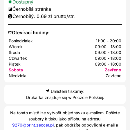
Dostupný
Černobílá stránka
Černobílý: 0,69 zł brutto/str.
Otevírací hodiny:
Poniedziałek
11:00 - 20:00
Wtorek
09:00 - 18:00
Środa
09:00 - 18:00
Czwartek
09:00 - 18:00
Piątek
09:00 - 18:00
Sobota
Zavřeno
Niedziela
Zavřeno
Umístění tiskárny:
Drukarka znajduje się w Poczcie Polskiej.
Na tomto místě lze vytvořit objednávku e-mailem. Pošlete
soubory k tisku jako přílohu na adresu:
9270@print.zeccer.pl
, pak obdržíte odpovědní e-mail a