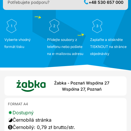
Potřebujete podporu?
+48 530 657 000
1
2
3
Vyberte vhodný
Přidejte soubory z
Zaplaťte a stiskněte
formát tisku
telefonu nebo pošlete
TISKNOUT na stránce
na e-mailovou adresu
objednávky
Żabka - Poznań Wspólna 27
Wspólna 27, Poznań
FORMAT A4
Dostupný
Černobílá stránka
Černobílý: 0,79 zł brutto/str.