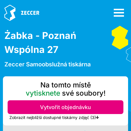
Żabka - Poznań
Wspólna 27
Zeccer Samoobslužná tiskárna
Na tomto místě
vytisknete
své soubory!
Vytvořit objednávku
Zobrazit nejbližší dostupné tiskárny zdjęć (3)