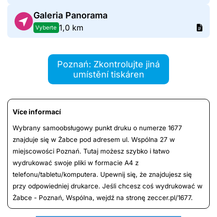
Galeria Panorama
1,0 km
Vyberte
Poznań: Zkontrolujte jiná
umístění tiskáren
Více informací
Wybrany samoobsługowy punkt druku o numerze 1677
znajduje się w Żabce pod adresem ul. Wspólna 27 w
miejscowości Poznań. Tutaj możesz szybko i łatwo
wydrukować swoje pliki w formacie A4 z
telefonu/tabletu/komputera. Upewnij się, że znajdujesz się
przy odpowiedniej drukarce. Jeśli chcesz coś wydrukować w
Żabce - Poznań, Wspólna, wejdź na stronę zeccer.pl/1677.