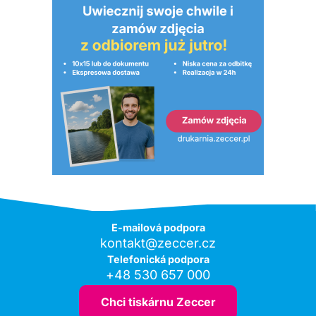
E-mailová podpora
kontakt@zeccer.cz
Telefonická podpora
+48 530 657 000
Chci tiskárnu Zeccer