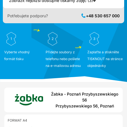
Zobrazit nejbližší dostupné tiskárny zdjęć (3)
Potřebujete podporu?
+48 530 657 000
1
2
3
Vyberte vhodný
Přidejte soubory z
Zaplaťte a stiskněte
formát tisku
telefonu nebo pošlete
TISKNOUT na stránce
na e-mailovou adresu
objednávky
Żabka - Poznań Przybyszewskiego
56
Przybyszewskiego 56, Poznań
FORMAT A4