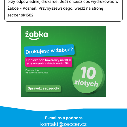
przy odpowiedniej drukarce. Jeśli chcesz coś wydrukować w
Żabce - Poznań, Przybyszewskiego, wejdź na stronę
zeccer.pl/1582.
E-mailová podpora
kontakt@zeccer.cz