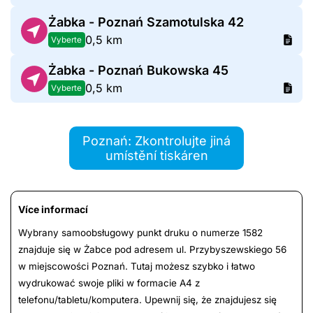
Żabka - Poznań Szamotulska 42
0,5 km
Vyberte
Żabka - Poznań Bukowska 45
0,5 km
Vyberte
Poznań: Zkontrolujte jiná
umístění tiskáren
Více informací
Wybrany samoobsługowy punkt druku o numerze 1582
znajduje się w Żabce pod adresem ul. Przybyszewskiego 56
w miejscowości Poznań. Tutaj możesz szybko i łatwo
wydrukować swoje pliki w formacie A4 z
telefonu/tabletu/komputera. Upewnij się, że znajdujesz się