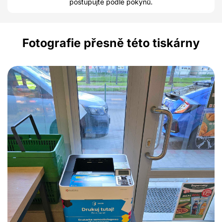
postupujte podle pokynů.
Fotografie přesně této tiskárny