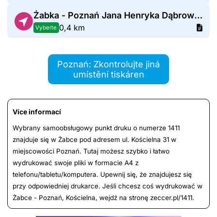
Żabka - Poznań Jana Henryka Dąbrowskiego 35
0,4 km
Vyberte
Poznań: Zkontrolujte jiná
umístění tiskáren
Více informací
Wybrany samoobsługowy punkt druku o numerze 1411
znajduje się w Żabce pod adresem ul. Kościelna 31 w
miejscowości Poznań. Tutaj możesz szybko i łatwo
wydrukować swoje pliki w formacie A4 z
telefonu/tabletu/komputera. Upewnij się, że znajdujesz się
przy odpowiedniej drukarce. Jeśli chcesz coś wydrukować w
Żabce - Poznań, Kościelna, wejdź na stronę zeccer.pl/1411.