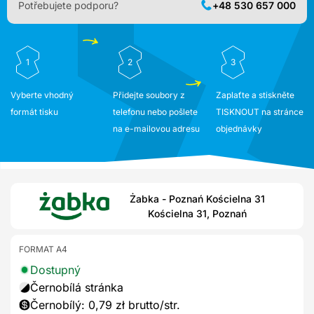
Potřebujete podporu?
+48 530 657 000
1
2
3
Vyberte vhodný
Přidejte soubory z
Zaplaťte a stiskněte
formát tisku
telefonu nebo pošlete
TISKNOUT na stránce
na e-mailovou adresu
objednávky
Żabka - Poznań Kościelna 31
Kościelna 31, Poznań
FORMAT A4
Dostupný
Černobílá stránka
Černobílý: 0,79 zł brutto/str.