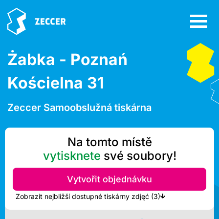
Żabka - Poznań
Kościelna 31
Zeccer Samoobslužná tiskárna
Na tomto místě
vytisknete
své soubory!
Vytvořit objednávku
Zobrazit nejbližší dostupné tiskárny zdjęć (3)