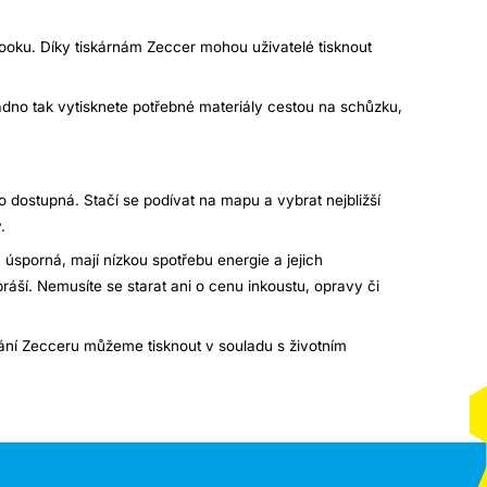
booku. Díky tiskárnám Zeccer mohou uživatelé tisknout
dno tak vytisknete potřebné materiály cestou na schůzku,
 dostupná. Stačí se podívat na mapu a vybrat nejbližší
.
u úsporná, mají nízkou spotřebu energie a jejich
práší. Nemusíte se starat ani o cenu inkoustu, opravy či
vání Zecceru můžeme tisknout v souladu s životním