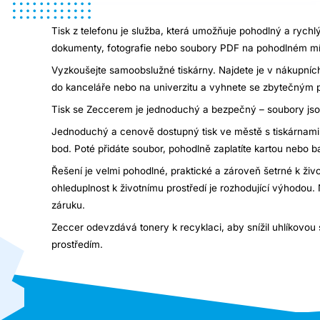
Tisk z telefonu je služba, která umožňuje pohodlný a rych
dokumenty, fotografie nebo soubory PDF na pohodlném mí
Vyzkoušejte samoobslužné tiskárny. Najdete je v nákupníc
do kanceláře nebo na univerzitu a vyhnete se zbytečným 
Tisk se Zeccerem je jednoduchý a bezpečný – soubory jsou 
Jednoduchý a cenově dostupný tisk ve městě s tiskárnami Z
bod. Poté přidáte soubor, pohodlně zaplatíte kartou nebo 
Řešení je velmi pohodlné, praktické a zároveň šetrné k život
ohleduplnost k životnímu prostředí je rozhodující výhodou. 
záruku.
Zeccer odevzdává tonery k recyklaci, aby snížil uhlíkovo
prostředím.