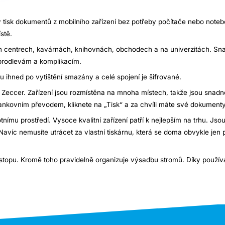
lý tisk dokumentů z mobilního zařízení bez potřeby počítače nebo note
stě.
h centrech, kavárnách, knihovnách, obchodech a na univerzitách. Sna
prodlevám a komplikacím.
ihned po vytištění smazány a celé spojení je šifrované.
eccer. Zařízení jsou rozmístěna na mnoha místech, takže jsou snadno
bankovním převodem, kliknete na „Tisk“ a za chvíli máte své dokumenty
nímu prostředí. Vysoce kvalitní zařízení patří k nejlepším na trhu. Jso
Navíc nemusíte utrácet za vlastní tiskárnu, která se doma obvykle jen 
u stopu. Kromě toho pravidelně organizuje výsadbu stromů. Díky použí