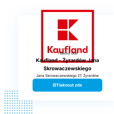
Tiskový bod
Kaufland - Żyrardów Jana
Skrowaczewskiego
Jana Skrowaczewskiego 27, Żyrardów
Tisknout zde