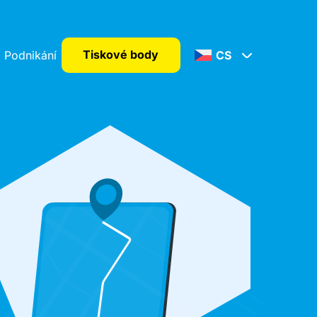
Tiskové body
Podnikání
CS