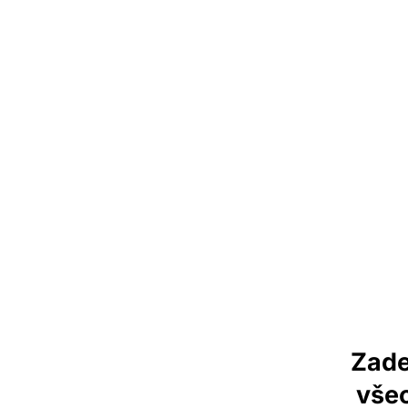
Zade
vše