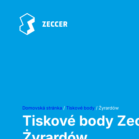
Domovská stránka
/
Tiskové body
/ Żyrardów
Tiskové body Ze
Żyrardów