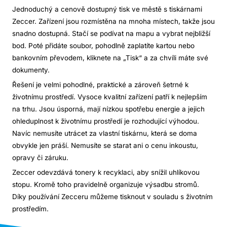
Jednoduchý a cenově dostupný tisk ve městě s tiskárnami
Zeccer. Zařízení jsou rozmístěna na mnoha místech, takže jsou
snadno dostupná. Stačí se podívat na mapu a vybrat nejbližší
bod. Poté přidáte soubor, pohodlně zaplatíte kartou nebo
bankovním převodem, kliknete na „Tisk“ a za chvíli máte své
dokumenty.
Řešení je velmi pohodlné, praktické a zároveň šetrné k
životnímu prostředí. Vysoce kvalitní zařízení patří k nejlepším
na trhu. Jsou úsporná, mají nízkou spotřebu energie a jejich
ohleduplnost k životnímu prostředí je rozhodující výhodou.
Navíc nemusíte utrácet za vlastní tiskárnu, která se doma
obvykle jen práší. Nemusíte se starat ani o cenu inkoustu,
opravy či záruku.
Zeccer odevzdává tonery k recyklaci, aby snížil uhlíkovou
stopu. Kromě toho pravidelně organizuje výsadbu stromů.
Díky používání Zecceru můžeme tisknout v souladu s životním
prostředím.