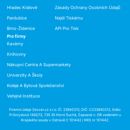
Hradec Králové
Zásady Ochrany Osobních Údajů
Pardubice
Najdi Tiskárnu
Brno-Židenice
API Pro Tisk
Pro firmy
Kavárny
Knihovny
Nákupní Centra A Supermarkety
Univerzity A Školy
Koleje A Bytová Společenství
Veřejné Instituce
Firemní údaje Zeccer.cz s.r.o. IČ: 23940212, DIČ: CZ23940212, Sídlo:
Průmyslová 1492/12, 735 35 Horní Suchá, Zapsaná v: OR vedeném u
Krajského soudu v Ostravě C 101442 / KRS nr 101442.