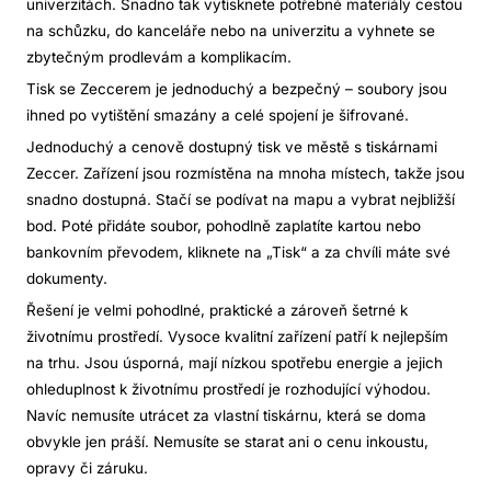
univerzitách. Snadno tak vytisknete potřebné materiály cestou
na schůzku, do kanceláře nebo na univerzitu a vyhnete se
zbytečným prodlevám a komplikacím.
Tisk se Zeccerem je jednoduchý a bezpečný – soubory jsou
ihned po vytištění smazány a celé spojení je šifrované.
Jednoduchý a cenově dostupný tisk ve městě s tiskárnami
Zeccer. Zařízení jsou rozmístěna na mnoha místech, takže jsou
snadno dostupná. Stačí se podívat na mapu a vybrat nejbližší
bod. Poté přidáte soubor, pohodlně zaplatíte kartou nebo
bankovním převodem, kliknete na „Tisk“ a za chvíli máte své
dokumenty.
Řešení je velmi pohodlné, praktické a zároveň šetrné k
životnímu prostředí. Vysoce kvalitní zařízení patří k nejlepším
na trhu. Jsou úsporná, mají nízkou spotřebu energie a jejich
ohleduplnost k životnímu prostředí je rozhodující výhodou.
Navíc nemusíte utrácet za vlastní tiskárnu, která se doma
obvykle jen práší. Nemusíte se starat ani o cenu inkoustu,
opravy či záruku.