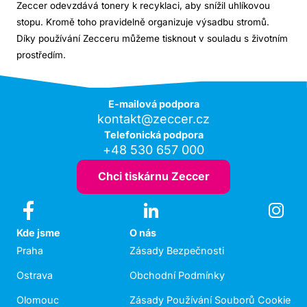
Zeccer odevzdává tonery k recyklaci, aby snížil uhlíkovou
stopu. Kromě toho pravidelně organizuje výsadbu stromů.
Díky používání Zecceru můžeme tisknout v souladu s životním
prostředím.
E-mailová podpora
kontakt@zeccer.cz
Telefonická podpora
+48 530 657 000
Chci tiskárnu Zeccer
Kde jsme
O nás
Praha
Zásady Bezpečnosti
Ostrava
Obchodní Podmínky
Olomouc
Zásady Používání Souborů Cookie