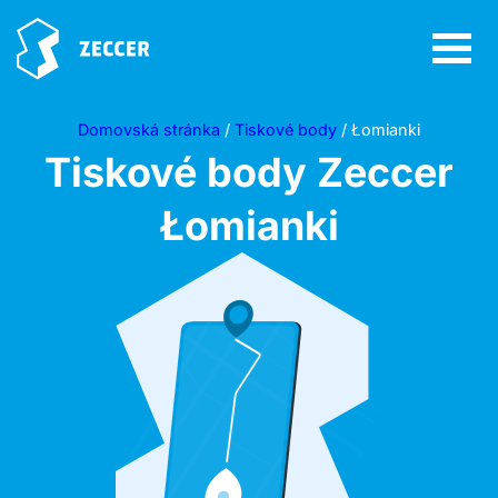
Domovská stránka
/
Tiskové body
/ Łomianki
Tiskové body Zeccer
Łomianki