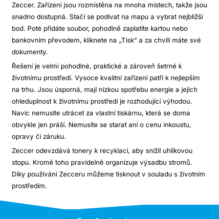
Zeccer. Zařízení jsou rozmístěna na mnoha místech, takže jsou
snadno dostupná. Stačí se podívat na mapu a vybrat nejbližší
bod. Poté přidáte soubor, pohodlně zaplatíte kartou nebo
bankovním převodem, kliknete na „Tisk“ a za chvíli máte své
dokumenty.
Řešení je velmi pohodlné, praktické a zároveň šetrné k
životnímu prostředí. Vysoce kvalitní zařízení patří k nejlepším
na trhu. Jsou úsporná, mají nízkou spotřebu energie a jejich
ohleduplnost k životnímu prostředí je rozhodující výhodou.
Navíc nemusíte utrácet za vlastní tiskárnu, která se doma
obvykle jen práší. Nemusíte se starat ani o cenu inkoustu,
opravy či záruku.
Zeccer odevzdává tonery k recyklaci, aby snížil uhlíkovou
stopu. Kromě toho pravidelně organizuje výsadbu stromů.
Díky používání Zecceru můžeme tisknout v souladu s životním
prostředím.