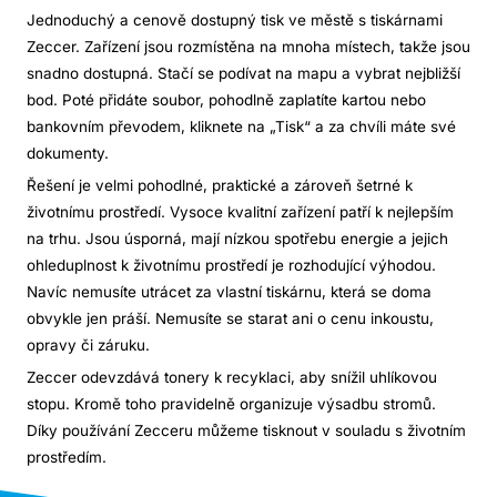
Jednoduchý a cenově dostupný tisk ve městě s tiskárnami
Zeccer. Zařízení jsou rozmístěna na mnoha místech, takže jsou
snadno dostupná. Stačí se podívat na mapu a vybrat nejbližší
bod. Poté přidáte soubor, pohodlně zaplatíte kartou nebo
bankovním převodem, kliknete na „Tisk“ a za chvíli máte své
dokumenty.
Řešení je velmi pohodlné, praktické a zároveň šetrné k
životnímu prostředí. Vysoce kvalitní zařízení patří k nejlepším
na trhu. Jsou úsporná, mají nízkou spotřebu energie a jejich
ohleduplnost k životnímu prostředí je rozhodující výhodou.
Navíc nemusíte utrácet za vlastní tiskárnu, která se doma
obvykle jen práší. Nemusíte se starat ani o cenu inkoustu,
opravy či záruku.
Zeccer odevzdává tonery k recyklaci, aby snížil uhlíkovou
stopu. Kromě toho pravidelně organizuje výsadbu stromů.
Díky používání Zecceru můžeme tisknout v souladu s životním
prostředím.