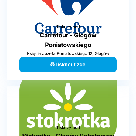
Tiskový bod
Carrefour - Głogów
Poniatowskiego
Księcia Józefa Poniatowskiego 12, Głogów
Tisknout zde
Tiskový bod
Stokrotka - Głogów Robotniczej