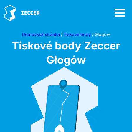
Domovská stránka
/
Tiskové body
/ Głogów
Tiskové body Zeccer
Głogów