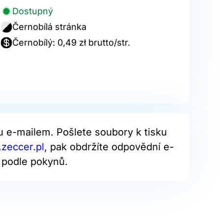
Dostupný
Černobílá stránka
Černobílý: 0,49 zł brutto/str.
u e-mailem. Pošlete soubory k tisku
.zeccer.pl
, pak obdržíte odpovědní e-
e podle pokynů.