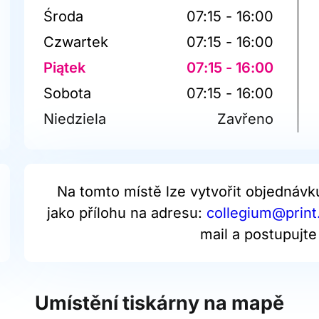
Środa
07:15 - 16:00
Czwartek
07:15 - 16:00
Piątek
07:15 - 16:00
Sobota
07:15 - 16:00
Niedziela
Zavřeno
Na tomto místě lze vytvořit objednávk
jako přílohu na adresu:
collegium@print
mail a postupujt
Umístění tiskárny na mapě