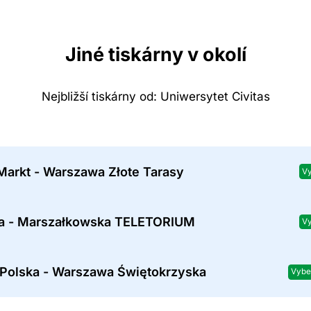
Jiné tiskárny v okolí
Nejbližší tiskárny od: Uniwersytet Civitas
Markt - Warszawa Złote Tarasy
Vy
a - Marszałkowska TELETORIUM
Vy
 Polska - Warszawa Świętokrzyska
Vybe