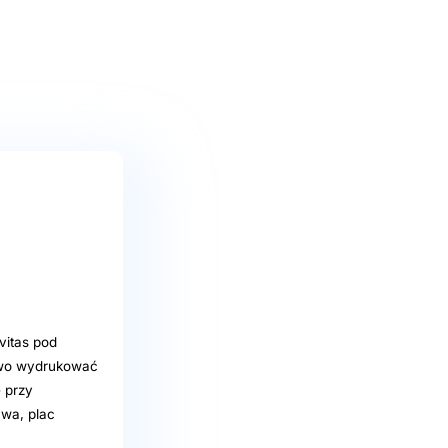
vitas pod
atwo wydrukować
ę przy
awa, plac