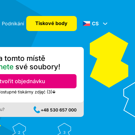
Tiskové body
Podnikání
CS
a tomto místě
nete
své soubory!
tvořit objednávku
Zobrazit nejbližší dostupné tiskárny zdjęć (3)
ru?
+48 530 657 000
2
3