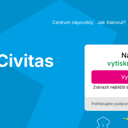
Centrum nápovědy
Jak tisknout?
Civitas
N
vytisk
Vy
Potřebujete podpo
1