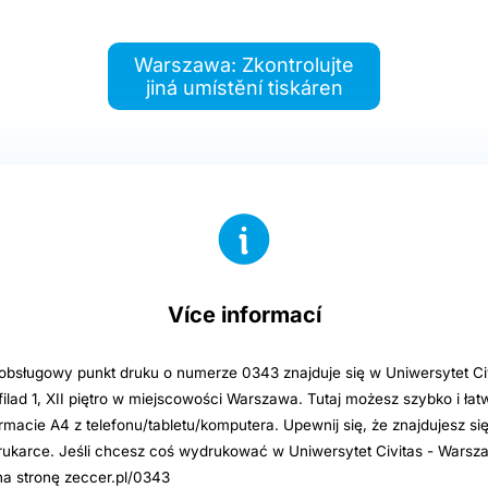
Warszawa: Zkontrolujte
jiná umístění tiskáren
Více informací
sługowy punkt druku o numerze 0343 znajduje się w Uniwersytet Ci
filad 1, XII piętro w miejscowości Warszawa. Tutaj możesz szybko i ł
ormacie A4 z telefonu/tabletu/komputera. Upewnij się, że znajdujesz si
rukarce. Jeśli chcesz coś wydrukować w Uniwersytet Civitas - Warsz
na stronę zeccer.pl/0343