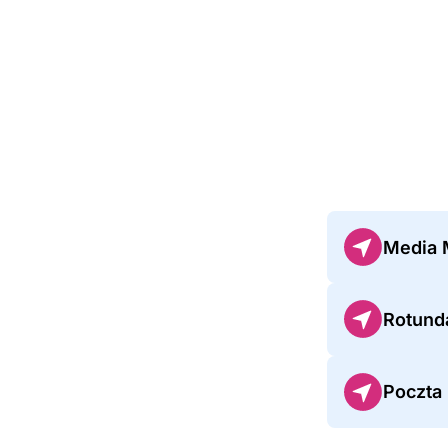
Media 
Rotund
Poczta