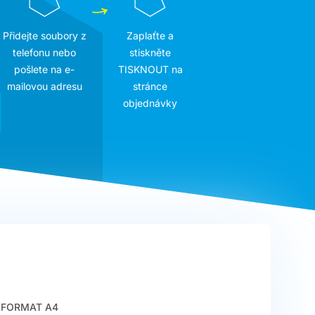
Přidejte soubory z
Zaplaťte a
telefonu nebo
stiskněte
pošlete na e-
TISKNOUT na
mailovou adresu
stránce
objednávky
FORMAT A4