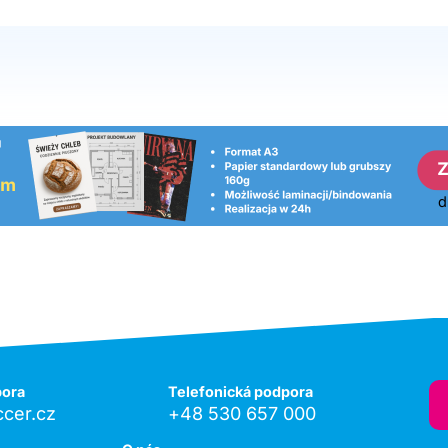
pora
Telefonická podpora
cer.cz
+48 530 657 000