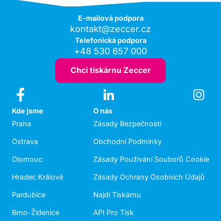
E-mailová podpora
kontakt@zeccer.cz
Telefonická podpora
+48 530 657 000
Chci tiskárnu Zeccer
Kde jsme
O nás
Praha
Zásady Bezpečnosti
Ostrava
Obchodní Podmínky
Olomouc
Zásady Používání Souborů Cookie
Hradec Králové
Zásady Ochrany Osobních Údajů
Pardubice
Najdi Tiskárnu
Brno-Židenice
API Pro Tisk