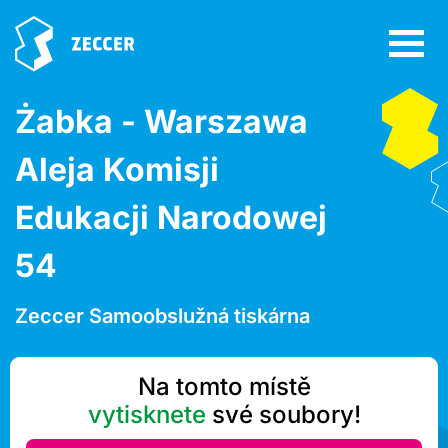
Żabka - Warszawa
Aleja Komisji
Edukacji Narodowej
54
Zeccer Samoobslužná tiskárna
Na tomto místě
vytisknete
své soubory!