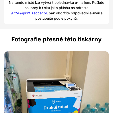
Na tomto místě lze vytvořit objednávku e-mailem. Pošlete
soubory k tisku jako přílohu na adresu:
9724@print.zeccer.pl
, pak obdržíte odpovědní e-mail a
postupujte podle pokynů.
Fotografie přesně této tiskárny