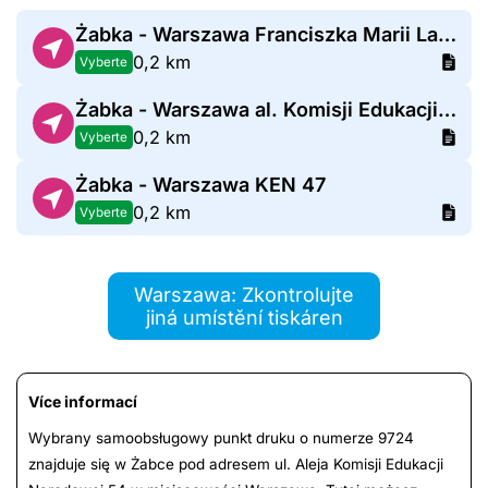
Żabka - Warszawa Franciszka Marii Lanciego 16
0,2 km
Vyberte
Żabka - Warszawa al. Komisji Edukacji Narodowej 51
0,2 km
Vyberte
Żabka - Warszawa KEN 47
0,2 km
Vyberte
Warszawa: Zkontrolujte
jiná umístění tiskáren
Více informací
Wybrany samoobsługowy punkt druku o numerze 9724
znajduje się w Żabce pod adresem ul. Aleja Komisji Edukacji