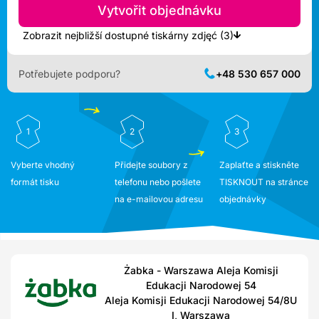
Vytvořit objednávku
Zobrazit nejbližší dostupné tiskárny zdjęć (3)
Potřebujete podporu?
+48 530 657 000
1
2
3
Vyberte vhodný
Přidejte soubory z
Zaplaťte a stiskněte
formát tisku
telefonu nebo pošlete
TISKNOUT na stránce
na e-mailovou adresu
objednávky
Żabka - Warszawa Aleja Komisji
Edukacji Narodowej 54
Aleja Komisji Edukacji Narodowej 54/8U
I, Warszawa