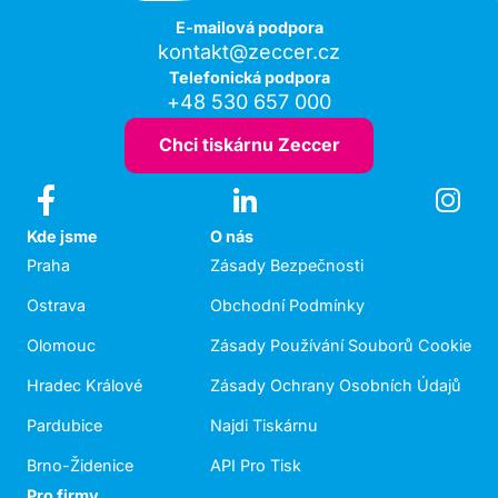
E-mailová podpora
kontakt@zeccer.cz
Telefonická podpora
+48 530 657 000
Chci tiskárnu Zeccer
Kde jsme
O nás
Praha
Zásady Bezpečnosti
Ostrava
Obchodní Podmínky
Olomouc
Zásady Používání Souborů Cookie
Hradec Králové
Zásady Ochrany Osobních Údajů
Pardubice
Najdi Tiskárnu
Brno-Židenice
API Pro Tisk
Pro firmy