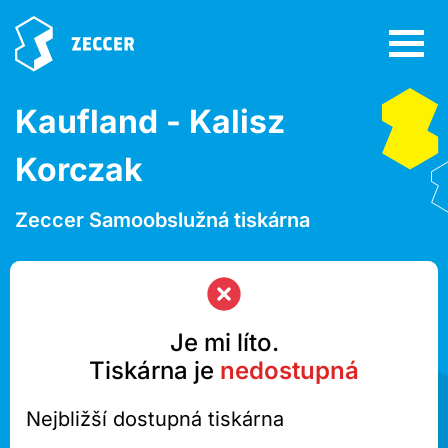
Kaufland - Kalisz
Korczak
Zeccer Samoobslužná tiskárna
Je mi líto.
Tiskárna je
nedostupná
Nejbližší dostupná tiskárna