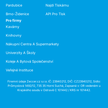
Pardubice
Najdi Tiskárnu
Brno-Židenice
API Pro Tisk
Pro firmy
Kavárny
Knihovny
Nákupní Centra A Supermarkety
Univerzity A Školy
Koleje A Bytová Společenství
Veřejné Instituce
Firemní údaje Zeccer.cz s.r.o. IČ: 23940212, DIČ: CZ23940212, Sídlo:
Průmyslová 1492/12, 735 35 Horní Suchá, Zapsaná v: OR vedeném u
Krajského soudu v Ostravě C 101442 / KRS nr 101442.