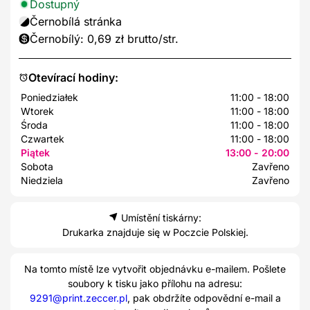
Dostupný
Černobílá stránka
Černobílý: 0,69 zł brutto/str.
Otevírací hodiny:
Poniedziałek
11:00 - 18:00
Wtorek
11:00 - 18:00
Środa
11:00 - 18:00
Czwartek
11:00 - 18:00
Piątek
13:00 - 20:00
Sobota
Zavřeno
Niedziela
Zavřeno
Umístění tiskárny:
Drukarka znajduje się w Poczcie Polskiej.
Na tomto místě lze vytvořit objednávku e-mailem. Pošlete
soubory k tisku jako přílohu na adresu:
9291@print.zeccer.pl
, pak obdržíte odpovědní e-mail a