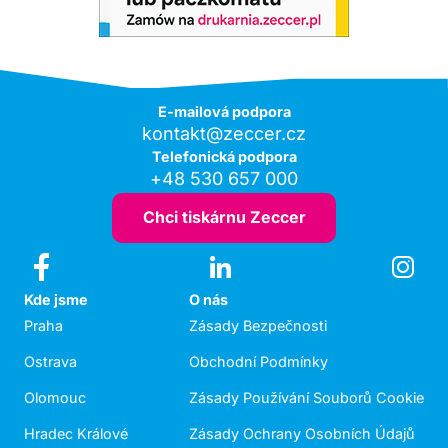
E-mailová podpora
kontakt@zeccer.cz
Telefonická podpora
+48 530 657 000
Chci tiskárnu Zeccer
Kde jsme
O nás
Praha
Zásady Bezpečnosti
Ostrava
Obchodní Podmínky
Olomouc
Zásady Používání Souborů Cookie
Hradec Králové
Zásady Ochrany Osobních Údajů