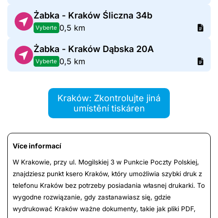
Żabka - Kraków Śliczna 34b
0,5 km
Vyberte
Żabka - Kraków Dąbska 20A
0,5 km
Vyberte
Kraków: Zkontrolujte jiná
umístění tiskáren
Více informací
W Krakowie, przy ul. Mogilskiej 3 w Punkcie Poczty Polskiej,
znajdziesz punkt ksero Kraków, który umożliwia szybki druk z
telefonu Kraków bez potrzeby posiadania własnej drukarki. To
wygodne rozwiązanie, gdy zastanawiasz się, gdzie
wydrukować Kraków ważne dokumenty, takie jak pliki PDF,