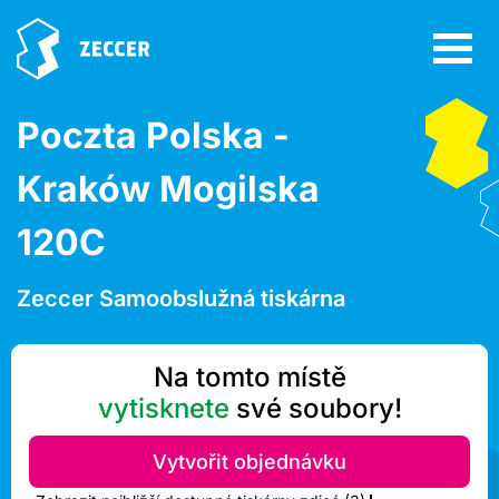
Poczta Polska -
Kraków Mogilska
120C
Zeccer Samoobslužná tiskárna
Na tomto místě
vytisknete
své soubory!
Vytvořit objednávku