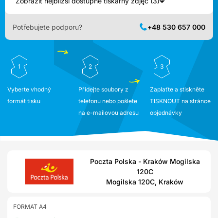
Zobrazit nejbližší dostupné tiskárny zdjęć (3)
Potřebujete podporu?
+48 530 657 000
1
2
3
Vyberte vhodný
Přidejte soubory z
Zaplaťte a stiskněte
formát tisku
telefonu nebo pošlete
TISKNOUT na stránce
na e-mailovou adresu
objednávky
Poczta Polska - Kraków Mogilska
120C
Mogilska 120C, Kraków
FORMAT A4