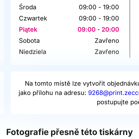
Środa
09:00 - 19:00
Czwartek
09:00 - 19:00
Piątek
09:00 - 20:00
Sobota
Zavřeno
Niedziela
Zavřeno
Na tomto místě lze vytvořit objednávk
jako přílohu na adresu:
9268@print.zecce
postupujte po
Fotografie přesně této tiskárny