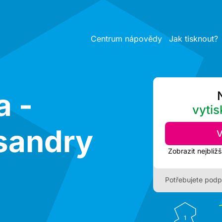
Centrum nápovědy
Jak tisknout?
a -
vytis
sandry
V
Potřebujete podp
1