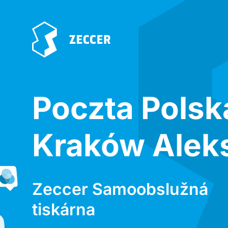
Poczta Polsk
Kraków Alek
Zeccer Samoobslužná
tiskárna