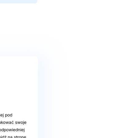
ej pod
rukować swoje
 odpowiedniej
jdź na stronę