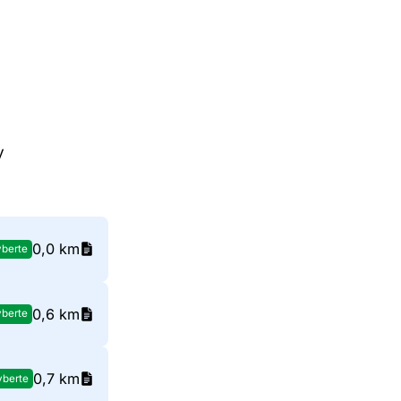
y
0,0 km
berte
0,6 km
berte
0,7 km
yberte