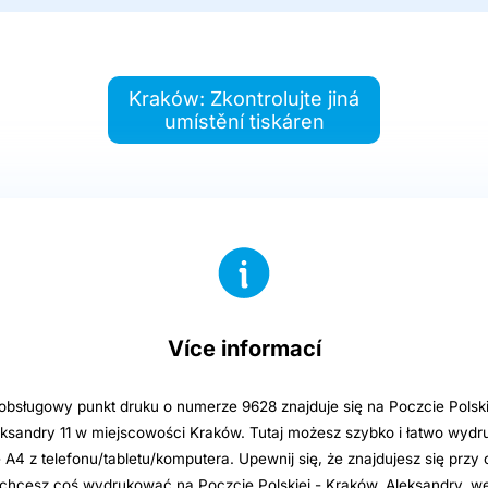
Kraków: Zkontrolujte jiná
umístění tiskáren
Více informací
sługowy punkt druku o numerze 9628 znajduje się na Poczcie Polski
eksandry 11 w miejscowości Kraków. Tutaj możesz szybko i łatwo wyd
e A4 z telefonu/tabletu/komputera. Upewnij się, że znajdujesz się przy
i chcesz coś wydrukować na Poczcie Polskiej - Kraków, Aleksandry, we