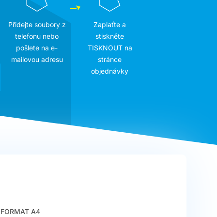
Přidejte soubory z
Zaplaťte a
telefonu nebo
stiskněte
pošlete na e-
TISKNOUT na
mailovou adresu
stránce
objednávky
FORMAT A4