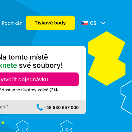
Tiskové body
Podnikání
CS
Na tomto místě
knete
své soubory!
ytvořit objednávku
Zobrazit nejbližší dostupné tiskárny zdjęć (3)
oru?
+48 530 657 000
2
3