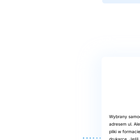
Wybrany samoob
adresem ul. Al
pliki w formaci
drukarce. Jeśl