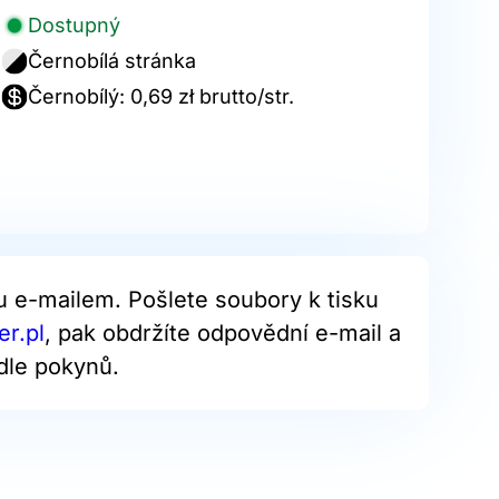
Dostupný
Černobílá stránka
Černobílý: 0,69 zł brutto/str.
u e-mailem. Pošlete soubory k tisku
r.pl
, pak obdržíte odpovědní e-mail a
dle pokynů.