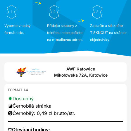
1
2
3
Vyberte vhodný
Přidejte soubory z
Zaplaťte a stiskněte
formát tisku
telefonu nebo pošlete
TISKNOUT na stránce
na e-mailovou adresu
objednávky
AWF Katowice
Mikołowska 72A, Katowice
FORMAT A4
Dostupný
Černobílá stránka
Černobílý: 0,49 zł brutto/str.
Otevírací hodiny: