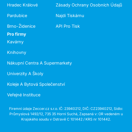
Hradec Králové
Zásady Ochrany Osobních Údajů
Pardubice
Najdi Tiskárnu
Brno-Židenice
API Pro Tisk
Pro firmy
Kavárny
Knihovny
Nákupní Centra A Supermarkety
Univerzity A Školy
Koleje A Bytová Společenství
Veřejné Instituce
Firemní údaje Zeccer.cz s.r.o. IČ: 23940212, DIČ: CZ23940212, Sídlo:
Průmyslová 1492/12, 735 35 Horní Suchá, Zapsaná v: OR vedeném u
Krajského soudu v Ostravě C 101442 / KRS nr 101442.