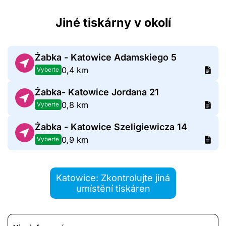
Jiné tiskárny v okolí
Żabka - Katowice Adamskiego 5
0,4 km
Vyberte
Żabka- Katowice Jordana 21
0,8 km
Vyberte
Żabka - Katowice Szeligiewicza 14
0,9 km
Vyberte
Katowice: Zkontrolujte jiná
umístění tiskáren