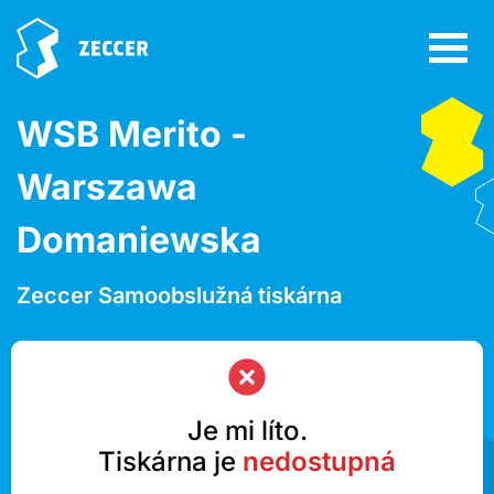
WSB Merito -
Warszawa
Domaniewska
Zeccer Samoobslužná tiskárna
Je mi líto.
Tiskárna je
nedostupná