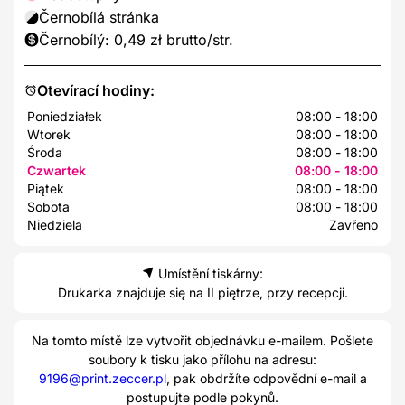
Černobílá stránka
Černobílý: 0,49 zł brutto/str.
Otevírací hodiny:
Poniedziałek
08:00 - 18:00
Wtorek
08:00 - 18:00
Środa
08:00 - 18:00
Czwartek
08:00 - 18:00
Piątek
08:00 - 18:00
Sobota
08:00 - 18:00
Niedziela
Zavřeno
Umístění tiskárny:
Drukarka znajduje się na II piętrze, przy recepcji.
Na tomto místě lze vytvořit objednávku e-mailem. Pošlete
soubory k tisku jako přílohu na adresu:
9196@print.zeccer.pl
, pak obdržíte odpovědní e-mail a
postupujte podle pokynů.