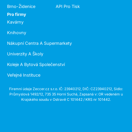
Brno-Židenice
API Pro Tisk
Pro firmy
Kavárny
Knihovny
Nákupní Centra A Supermarkety
Univerzity A Školy
Koleje A Bytová Společenství
Veřejné Instituce
Firemní údaje Zeccer.cz s.r.o. IČ: 23940212, DIČ: CZ23940212, Sídlo:
Průmyslová 1492/12, 735 35 Horní Suchá, Zapsaná v: OR vedeném u
Krajského soudu v Ostravě C 101442 / KRS nr 101442.