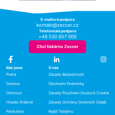
E-mailová podpora
kontakt@zeccer.cz
Telefonická podpora
+48 530 657 000
Chci tiskárnu Zeccer
Kde jsme
O nás
Praha
Zásady Bezpečnosti
Ostrava
Obchodní Podmínky
Olomouc
Zásady Používání Souborů Cookie
Hradec Králové
Zásady Ochrany Osobních Údajů
Pardubice
Najdi Tiskárnu