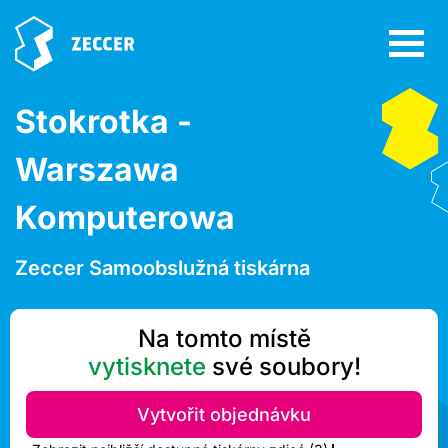
Stokrotka -
Warszawa
Komputerowa
Zeccer Samoobslužná tiskárna
Na tomto místě
vytisknete
své soubory!
Vytvořit objednávku