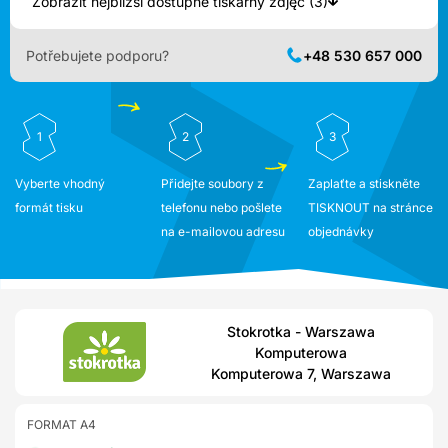
Zobrazit nejbližší dostupné tiskárny zdjęć (3)
Potřebujete podporu?
+48 530 657 000
1
2
3
Vyberte vhodný
Přidejte soubory z
Zaplaťte a stiskněte
formát tisku
telefonu nebo pošlete
TISKNOUT na stránce
na e-mailovou adresu
objednávky
Stokrotka - Warszawa
Komputerowa
Komputerowa 7, Warszawa
FORMAT A4