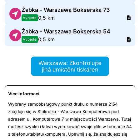
Żabka - Warszawa Bokserska 73
0,5 km
Vyberte
Żabka - Warszawa Bokserska 54
0,5 km
Vyberte
Warszawa: Zkontrolujte
jiná umístění tiskáren
Více informací
Wybrany samoobsługowy punkt druku o numerze 2154
znajduje się w Stokrotka - Warszawa Komputerowa pod
adresem ul. Komputerowa 7 w miejscowości Warszawa. Tutaj
możesz szybko i łatwo wydrukować swoje pliki w formacie A4
z telefonu/tabletu/komputera. Upewnij się, że znajdujesz się