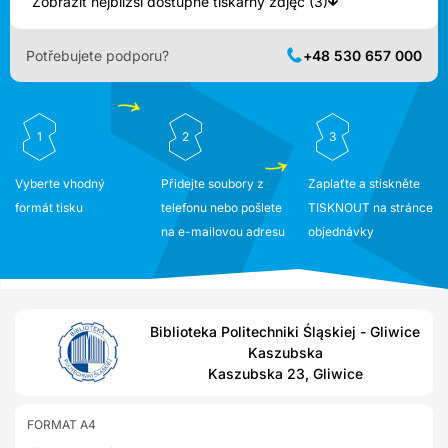
Zobrazit nejbližší dostupné tiskárny zdjęć (3)
Potřebujete podporu?
+48 530 657 000
1
2
3
Vyberte vhodný
Přidejte soubory z
Zaplaťte a stiskněte
formát tisku
telefonu nebo pošlete
TISKNOUT na stránce
na e-mailovou adresu
objednávky
Biblioteka Politechniki Śląskiej - Gliwice
Kaszubska
Kaszubska 23, Gliwice
FORMAT A4