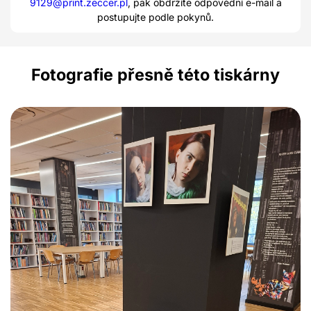
9129@print.zeccer.pl
, pak obdržíte odpovědní e-mail a
postupujte podle pokynů.
Fotografie přesně této tiskárny