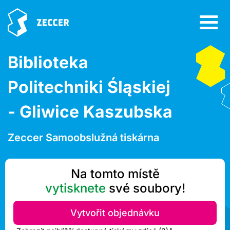
Biblioteka
Politechniki Śląskiej
- Gliwice Kaszubska
Zeccer Samoobslužná tiskárna
Na tomto místě
vytisknete
své soubory!
Vytvořit objednávku