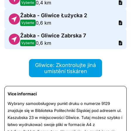
0,4 km
Vyberte
Żabka - Gliwice Łużycka 2
0,6 km
Vyberte
Żabka - Gliwice Zabrska 7
0,6 km
Vyberte
Gliwice: Zkontrolujte jiná
umístění tiskáren
Více informací
Wybrany samoobsługowy punkt druku o numerze 9129
znajduje się w Biblioteka Politechniki Śląskiej pod adresem ul.
Kaszubska 23 w miejscowości Gliwice. Tutaj możesz szybko i
łatwo wydrukować swoje pliki w formacie A4 z