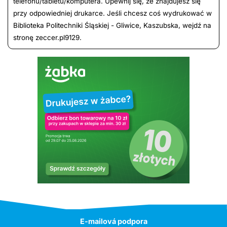
telefonu/tabletu/komputera. Upewnij się, że znajdujesz się
przy odpowiedniej drukarce. Jeśli chcesz coś wydrukować w
Biblioteka Politechniki Śląskiej - Gliwice, Kaszubska, wejdź na
stronę zeccer.pl9129.
E-mailová podpora