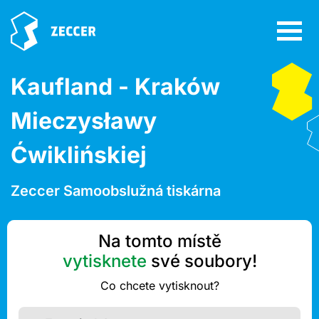
Kaufland - Kraków
Mieczysławy
Ćwiklińskiej
Zeccer Samoobslužná tiskárna
Na tomto místě
vytisknete
své soubory!
Co chcete vytisknout?