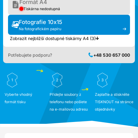
Formát A4
Tiskárna nedostupná
Fotografie 10x15
Na fotografickém papíru
Zobrazit nejbližší dostupné tiskárny A4 (3)
Potřebujete podporu?
+48 530 657 000
1
2
3
Vyberte vhodný
Přidejte soubory z
Zaplaťte a stiskněte
formát tisku
telefonu nebo pošlete
TISKNOUT na stránce
na e-mailovou adresu
objednávky