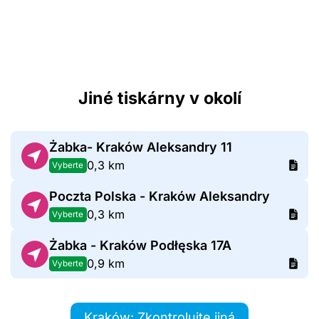
Jiné tiskárny v okolí
Żabka- Kraków Aleksandry 11
0,3 km
Vyberte
Poczta Polska - Kraków Aleksandry
0,3 km
Vyberte
Żabka - Kraków Podłęska 17A
0,9 km
Vyberte
Kraków: Zkontrolujte jiná