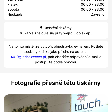
Piątek
06:00 - 23:00
Sobota
06:00 - 23:00
Niedziela
Zavřeno
Umístění tiskárny:
Drukarka znajduje się przy wejściu do sklepu.
Na tomto místě lze vytvořit objednávku e-mailem. Pošlete
soubory k tisku jako přílohu na adresu:
4019@print.zeccer.pl
, pak obdržíte odpovědní e-mail a
postupujte podle pokynů.
Fotografie přesně této tiskárny