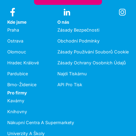
Kde jsme
O nás
Praha
Zásady Bezpečnosti
Ostrava
Obchodní Podmínky
Olomouc
Zásady Používání Souborů Cookie
Hradec Králové
Zásady Ochrany Osobních Údajů
Pardubice
Najdi Tiskárnu
Brno-Židenice
API Pro Tisk
Pro firmy
Kavárny
Knihovny
Nákupní Centra A Supermarkety
Univerzity A Školy