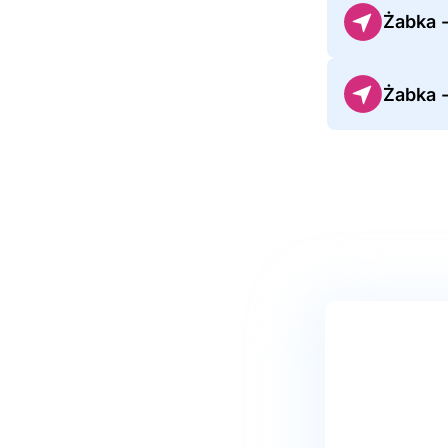
Żabka -
Żabka 