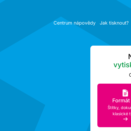
Centrum nápovědy
Jak tisknout?
vytis
Formát
Štítky, dok
klasické t