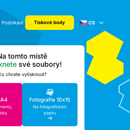
Tiskové body
Podnikání
CS
Na tomto místě
knete
své soubory!
Co chcete vytisknout?
 A4
Fotografie 10x15
umenty,
Na fotografickém
isky
papíru