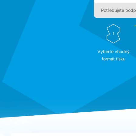
Potřebujete podp
1
Vyberte vhodný
formát tisku