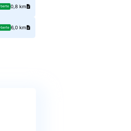
0,8 km
berte
6,0 km
yberte