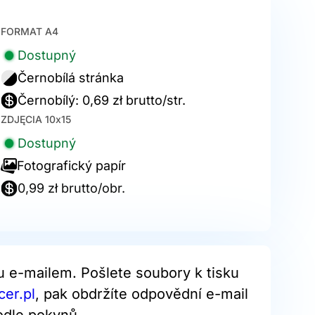
FORMAT A4
Dostupný
Černobílá stránka
Černobílý: 0,69 zł brutto/str.
ZDJĘCIA 10x15
Dostupný
Fotografický papír
0,99 zł brutto/obr.
u e-mailem. Pošlete soubory k tisku
er.pl
, pak obdržíte odpovědní e-mail
odle pokynů.