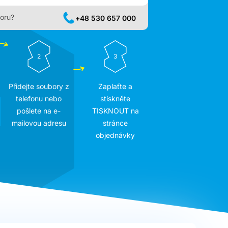
oru?
+48 530 657 000
2
3
Přidejte soubory z
Zaplaťte a
telefonu nebo
stiskněte
pošlete na e-
TISKNOUT na
mailovou adresu
stránce
objednávky