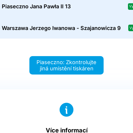
 Piaseczno Jana Pawła II 13
Vy
- Warszawa Jerzego Iwanowa - Szajanowicza 9
V
Piaseczno: Zkontrolujte
jiná umístění tiskáren
Více informací