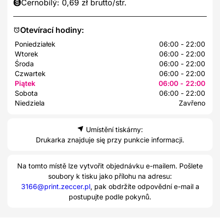
Černobílý: 0,69 zł brutto/str.
Otevírací hodiny:
Poniedziałek
06:00 - 22:00
Wtorek
06:00 - 22:00
Środa
06:00 - 22:00
Czwartek
06:00 - 22:00
Piątek
06:00 - 22:00
Sobota
06:00 - 22:00
Niedziela
Zavřeno
Umístění tiskárny:
Drukarka znajduje się przy punkcie informacji.
Na tomto místě lze vytvořit objednávku e-mailem. Pošlete
soubory k tisku jako přílohu na adresu:
3166@print.zeccer.pl
, pak obdržíte odpovědní e-mail a
postupujte podle pokynů.