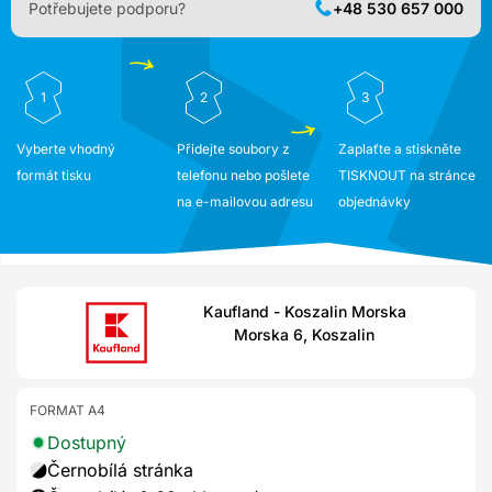
Potřebujete podporu?
+48 530 657 000
1
2
3
Vyberte vhodný
Přidejte soubory z
Zaplaťte a stiskněte
formát tisku
telefonu nebo pošlete
TISKNOUT na stránce
na e-mailovou adresu
objednávky
Kaufland - Koszalin Morska
Morska 6, Koszalin
FORMAT A4
Dostupný
Černobílá stránka