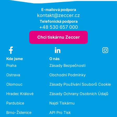
E-mailová podpora
kontakt@zeccer.cz
Telefonická podpora
+48 530 657 000
Chci tiskárnu Zeccer
Kde jsme
O nás
Praha
Zásady Bezpečnosti
Ostrava
Obchodní Podmínky
Olomouc
Zásady Používání Souborů Cookie
Hradec Králové
Zásady Ochrany Osobních Údajů
Pardubice
Najdi Tiskárnu
Brno-Židenice
API Pro Tisk