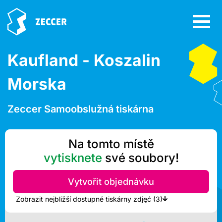
Kaufland - Koszalin
Morska
Zeccer Samoobslužná tiskárna
Na tomto místě
vytisknete
své soubory!
Vytvořit objednávku
Zobrazit nejbližší dostupné tiskárny zdjęć (3)