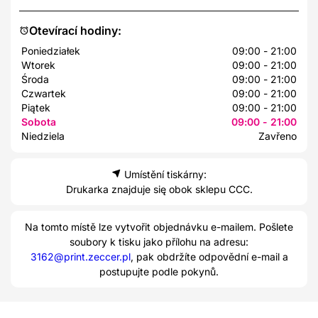
Otevírací hodiny:
Poniedziałek
09:00 - 21:00
Wtorek
09:00 - 21:00
Środa
09:00 - 21:00
Czwartek
09:00 - 21:00
Piątek
09:00 - 21:00
Sobota
09:00 - 21:00
Niedziela
Zavřeno
Umístění tiskárny:
Drukarka znajduje się obok sklepu CCC.
Na tomto místě lze vytvořit objednávku e-mailem. Pošlete
soubory k tisku jako přílohu na adresu:
3162@print.zeccer.pl
, pak obdržíte odpovědní e-mail a
postupujte podle pokynů.