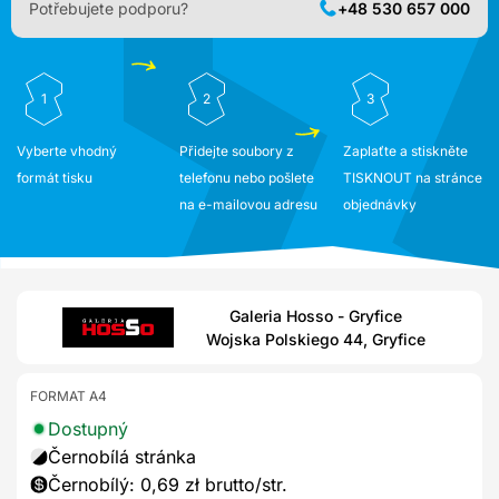
Potřebujete podporu?
+48 530 657 000
1
2
3
Vyberte vhodný
Přidejte soubory z
Zaplaťte a stiskněte
formát tisku
telefonu nebo pošlete
TISKNOUT na stránce
na e-mailovou adresu
objednávky
Galeria Hosso - Gryfice
Wojska Polskiego 44, Gryfice
FORMAT A4
Dostupný
Černobílá stránka
Černobílý: 0,69 zł brutto/str.