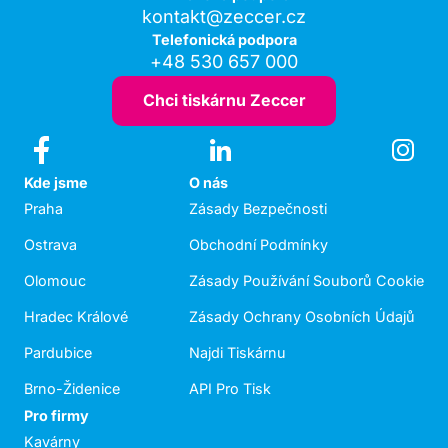
kontakt@zeccer.cz
Telefonická podpora
+48 530 657 000
Chci tiskárnu Zeccer
Kde jsme
O nás
Praha
Zásady Bezpečnosti
Ostrava
Obchodní Podmínky
Olomouc
Zásady Používání Souborů Cookie
Hradec Králové
Zásady Ochrany Osobních Údajů
Pardubice
Najdi Tiskárnu
Brno-Židenice
API Pro Tisk
Pro firmy
Kavárny