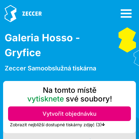
Galeria Hosso -
Gryfice
Zeccer Samoobslužná tiskárna
Na tomto místě
vytisknete
své soubory!
Vytvořit objednávku
Zobrazit nejbližší dostupné tiskárny zdjęć (3)