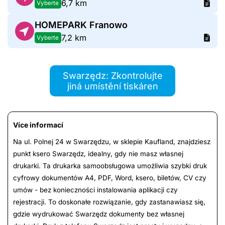
6,7 km
Vyberte
HOMEPARK Franowo
7,2 km
Vyberte
Swarzędz: Zkontrolujte
jiná umístění tiskáren
Více informací
Na ul. Polnej 24 w Swarzędzu, w sklepie Kaufland, znajdziesz
punkt ksero Swarzędz, idealny, gdy nie masz własnej
drukarki. Ta drukarka samoobsługowa umożliwia szybki druk
cyfrowy dokumentów A4, PDF, Word, ksero, biletów, CV czy
umów - bez konieczności instalowania aplikacji czy
rejestracji. To doskonałe rozwiązanie, gdy zastanawiasz się,
gdzie wydrukować Swarzędz dokumenty bez własnej