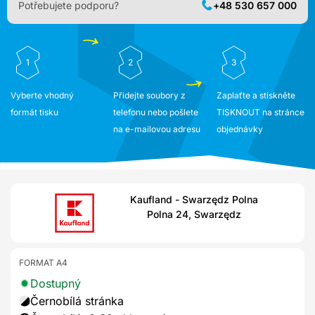
Potřebujete podporu?
+48 530 657 000
1
2
3
Vyberte vhodný
Přidejte soubory z
Zaplaťte a stiskněte
formát tisku
telefonu nebo pošlete
TISKNOUT na stránce
na e-mailovou adresu
objednávky
Kaufland - Swarzędz Polna
Polna 24, Swarzędz
FORMAT A4
Dostupný
Černobílá stránka