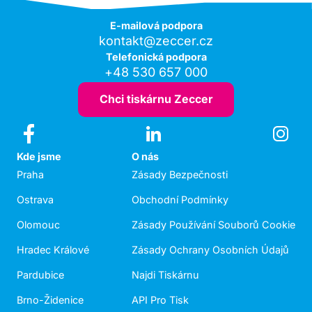
E-mailová podpora
kontakt@zeccer.cz
Telefonická podpora
+48 530 657 000
Chci tiskárnu Zeccer
Kde jsme
O nás
Praha
Zásady Bezpečnosti
Ostrava
Obchodní Podmínky
Olomouc
Zásady Používání Souborů Cookie
Hradec Králové
Zásady Ochrany Osobních Údajů
Pardubice
Najdi Tiskárnu
Brno-Židenice
API Pro Tisk