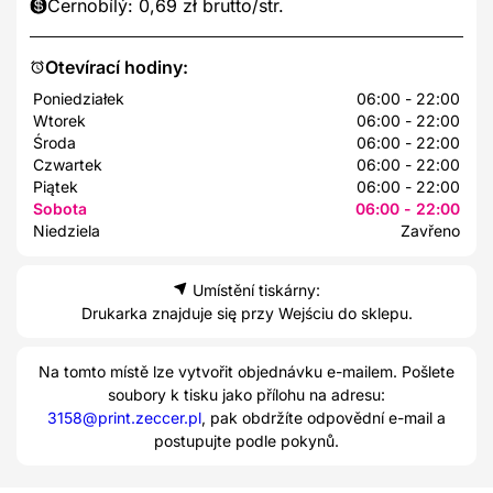
Černobílý: 0,69 zł brutto/str.
Otevírací hodiny:
Poniedziałek
06:00 - 22:00
Wtorek
06:00 - 22:00
Środa
06:00 - 22:00
Czwartek
06:00 - 22:00
Piątek
06:00 - 22:00
Sobota
06:00 - 22:00
Niedziela
Zavřeno
Umístění tiskárny:
Drukarka znajduje się przy Wejściu do sklepu.
Na tomto místě lze vytvořit objednávku e-mailem. Pošlete
soubory k tisku jako přílohu na adresu:
3158@print.zeccer.pl
, pak obdržíte odpovědní e-mail a
postupujte podle pokynů.