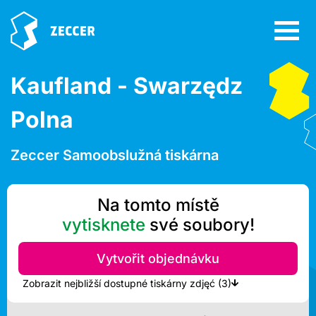
Kaufland - Swarzędz
Polna
Zeccer Samoobslužná tiskárna
Na tomto místě
vytisknete
své soubory!
Vytvořit objednávku
Zobrazit nejbližší dostupné tiskárny zdjęć (3)