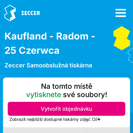
Kaufland - Radom -
25 Czerwca
Zeccer Samoobslužná tiskárna
Na tomto místě
vytisknete
své soubory!
Vytvořit objednávku
Zobrazit nejbližší dostupné tiskárny zdjęć (3)