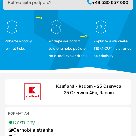
Potřebujete podporu?
+48 530 657 000
1
2
3
Vyberte vhodný
Přidejte soubory z
Zaplaťte a stiskněte
formát tisku
telefonu nebo pošlete
TISKNOUT na stránce
na e-mailovou adresu
objednávky
Kaufland - Radom - 25 Czerwca
25 Czerwca 46a, Radom
FORMAT A4
Dostupný
Černobílá stránka