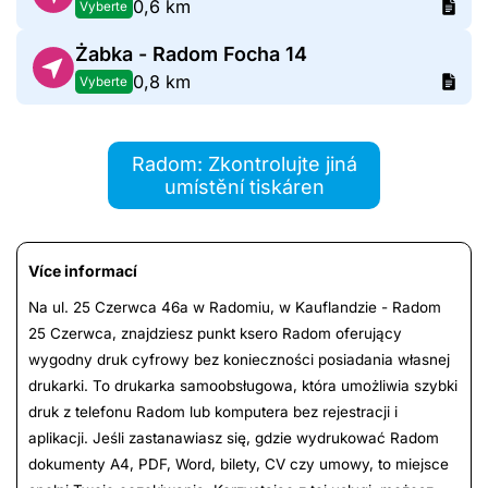
0,6 km
Vyberte
Żabka - Radom Focha 14
0,8 km
Vyberte
Radom: Zkontrolujte jiná
umístění tiskáren
Více informací
Na ul. 25 Czerwca 46a w Radomiu, w Kauflandzie - Radom
25 Czerwca, znajdziesz punkt ksero Radom oferujący
wygodny druk cyfrowy bez konieczności posiadania własnej
drukarki. To drukarka samoobsługowa, która umożliwia szybki
druk z telefonu Radom lub komputera bez rejestracji i
aplikacji. Jeśli zastanawiasz się, gdzie wydrukować Radom
dokumenty A4, PDF, Word, bilety, CV czy umowy, to miejsce