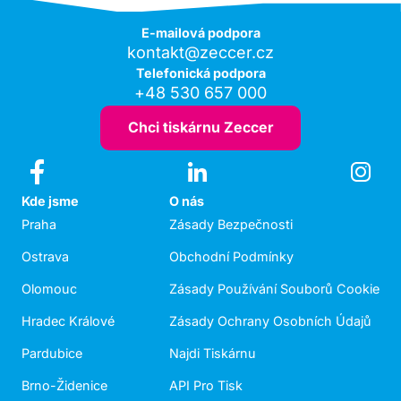
E-mailová podpora
kontakt@zeccer.cz
Telefonická podpora
+48 530 657 000
Chci tiskárnu Zeccer
Kde jsme
O nás
Praha
Zásady Bezpečnosti
Ostrava
Obchodní Podmínky
Olomouc
Zásady Používání Souborů Cookie
Hradec Králové
Zásady Ochrany Osobních Údajů
Pardubice
Najdi Tiskárnu
Brno-Židenice
API Pro Tisk