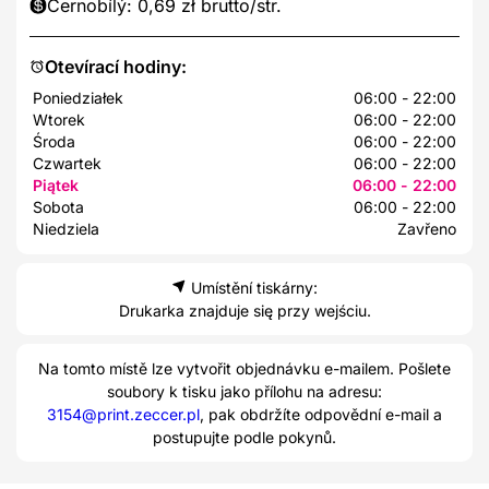
Černobílý: 0,69 zł brutto/str.
Otevírací hodiny:
Poniedziałek
06:00 - 22:00
Wtorek
06:00 - 22:00
Środa
06:00 - 22:00
Czwartek
06:00 - 22:00
Piątek
06:00 - 22:00
Sobota
06:00 - 22:00
Niedziela
Zavřeno
Umístění tiskárny:
Drukarka znajduje się przy wejściu.
Na tomto místě lze vytvořit objednávku e-mailem. Pošlete
soubory k tisku jako přílohu na adresu:
3154@print.zeccer.pl
, pak obdržíte odpovědní e-mail a
postupujte podle pokynů.