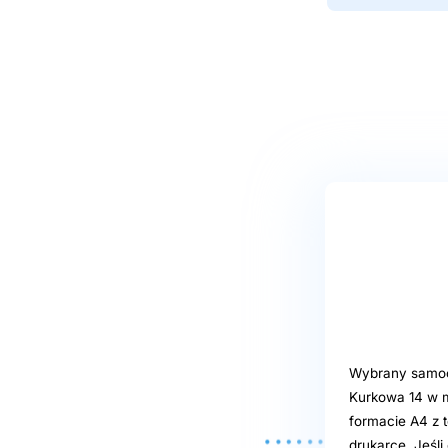
Wybrany samoob
Kurkowa 14 w m
formacie A4 z t
drukarce. Jeśl