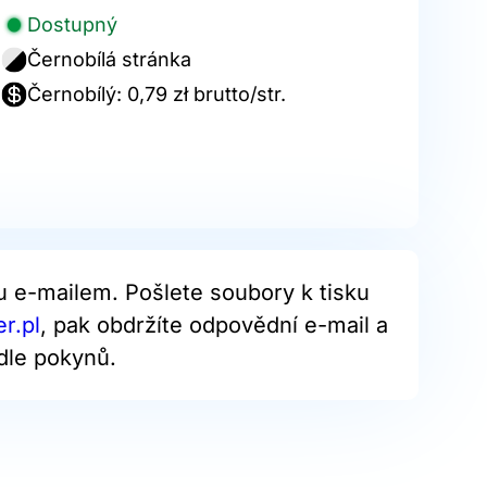
Dostupný
Černobílá stránka
Černobílý: 0,79 zł brutto/str.
u e-mailem. Pošlete soubory k tisku
r.pl
, pak obdržíte odpovědní e-mail a
dle pokynů.