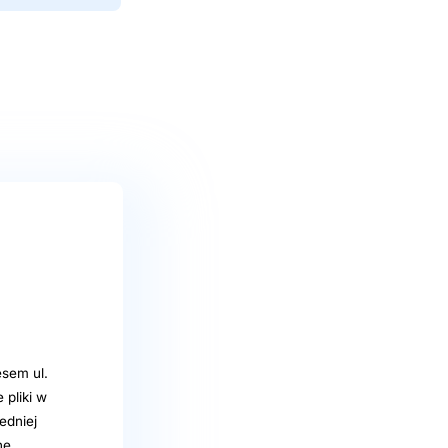
sem ul.
pliki w
edniej
nę