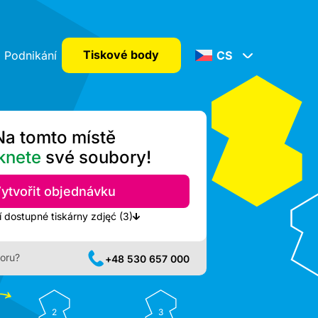
Tiskové body
Podnikání
CS
Na tomto místě
knete
své soubory!
ytvořit objednávku
Zobrazit nejbližší dostupné tiskárny zdjęć (3)
oru?
+48 530 657 000
2
3