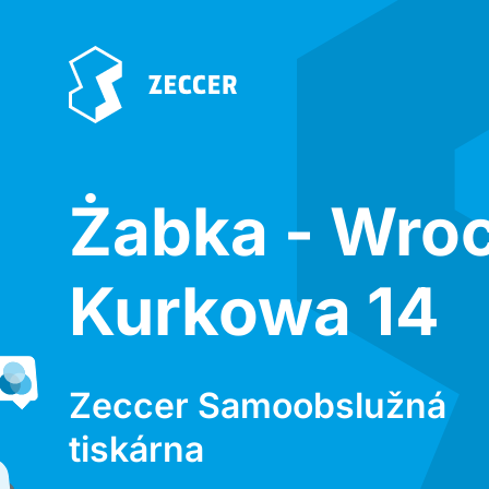
Żabka - Wro
Kurkowa 14
Zeccer Samoobslužná
tiskárna