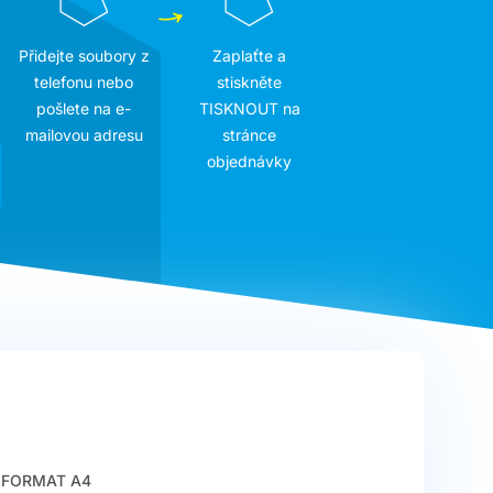
Přidejte soubory z
Zaplaťte a
telefonu nebo
stiskněte
pošlete na e-
TISKNOUT na
mailovou adresu
stránce
objednávky
FORMAT A4