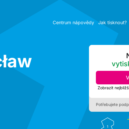
Centrum nápovědy
Jak tisknout?
cław
vytis
V
Potřebujete podp
1