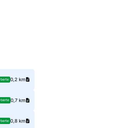
0,2 km
berte
0,7 km
yberte
0,8 km
berte