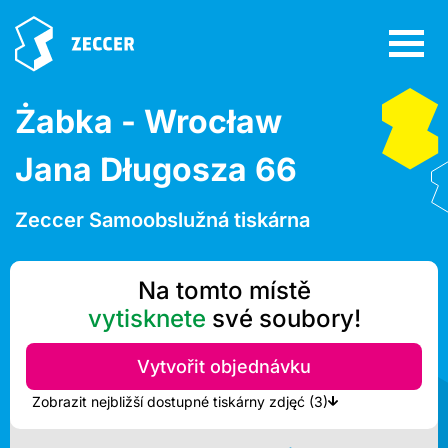
Żabka - Wrocław
Jana Długosza 66
Zeccer Samoobslužná tiskárna
Na tomto místě
vytisknete
své soubory!
Vytvořit objednávku
Zobrazit nejbližší dostupné tiskárny zdjęć (3)