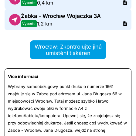
0,4 km
Vyberte
Żabka - Wrocław Wojaczka 3A
1,2 km
Vyberte
Wrocław: Zkontrolujte jiná
umístění tiskáren
Více informací
Wybrany samoobsługowy punkt druku o numerze 1661
znajduje się w Żabce pod adresem ul. Jana Długosza 66 w
miejscowości Wrocław. Tutaj możesz szybko i łatwo
wydrukować swoje pliki w formacie A4 z
telefonu/tabletu/komputera. Upewnij się, że znajdujesz się
przy odpowiedniej drukarce. Jeśli chcesz coś wydrukować w
Żabce - Wrocław, Jana Długosza, wejdź na stronę