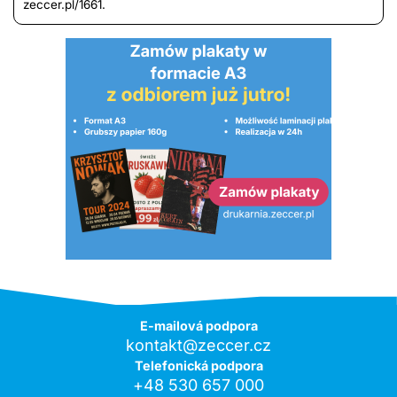
zeccer.pl/1661.
E-mailová podpora
kontakt@zeccer.cz
Telefonická podpora
+48 530 657 000