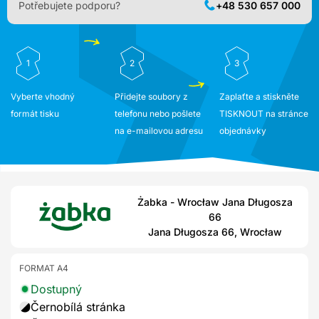
Potřebujete podporu?
+48 530 657 000
1
2
3
Vyberte vhodný
Přidejte soubory z
Zaplaťte a stiskněte
formát tisku
telefonu nebo pošlete
TISKNOUT na stránce
na e-mailovou adresu
objednávky
Żabka - Wrocław Jana Długosza
66
Jana Długosza 66, Wrocław
FORMAT A4
Dostupný
Černobílá stránka