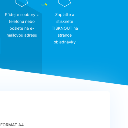
Přidejte soubory z
Zaplaťte a
telefonu nebo
stiskněte
pošlete na e-
TISKNOUT na
mailovou adresu
stránce
objednávky
FORMAT A4