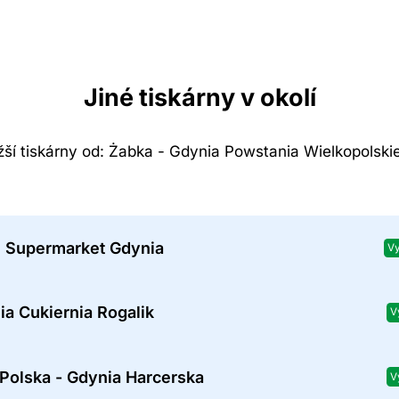
Jiné tiskárny v okolí
ižší tiskárny od: Żabka - Gdynia Powstania Wielkopolski
 Supermarket Gdynia
Vy
ia Cukiernia Rogalik
V
Polska - Gdynia Harcerska
V