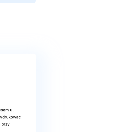
sem ul.
 wydrukować
ę przy