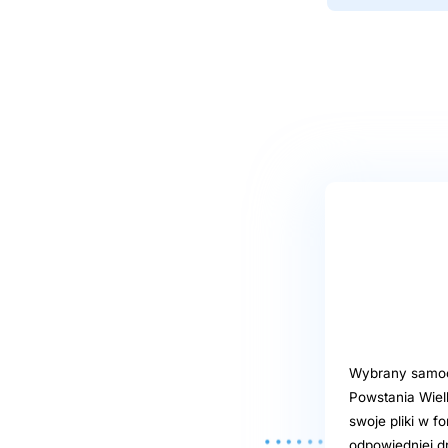
Wybrany samoob
Powstania Wiel
swoje pliki w f
odpowiedniej d