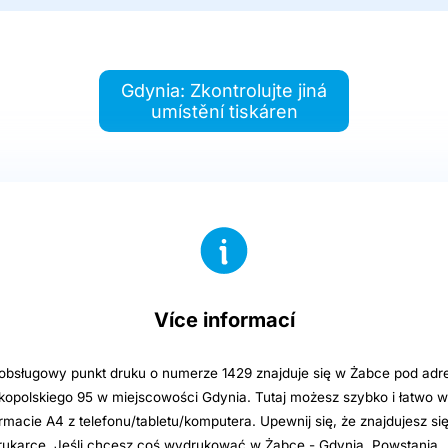
Gdynia: Zkontrolujte jiná
umístění tiskáren
Více informací
sługowy punkt druku o numerze 1429 znajduje się w Żabce pod adre
kopolskiego 95 w miejscowości Gdynia. Tutaj możesz szybko i łatwo
ormacie A4 z telefonu/tabletu/komputera. Upewnij się, że znajdujesz si
rukarce. Jeśli chcesz coś wydrukować w Żabce - Gdynia, Powstania