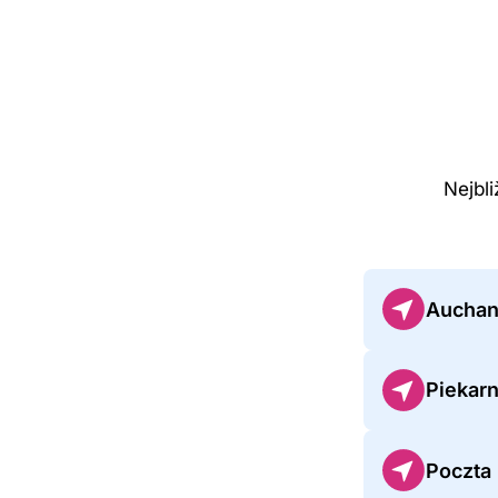
Nejbl
Auchan
Piekarn
Poczta 