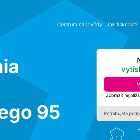
Centrum nápovědy
Jak tisknout?
ia
vytis
V
iego 95
Potřebujete podp
1