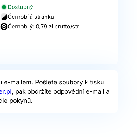
Dostupný
Černobílá stránka
Černobílý: 0,79 zł brutto/str.
u e-mailem. Pošlete soubory k tisku
r.pl
, pak obdržíte odpovědní e-mail a
dle pokynů.