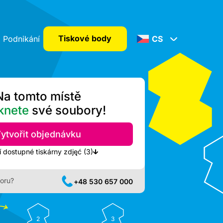
Tiskové body
Podnikání
CS
Na tomto místě
knete
své soubory!
ytvořit objednávku
Zobrazit nejbližší dostupné tiskárny zdjęć (3)
oru?
+48 530 657 000
2
3