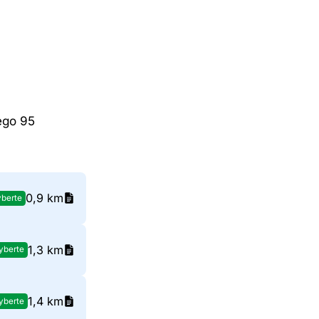
ego 95
0,9 km
berte
1,3 km
yberte
1,4 km
yberte