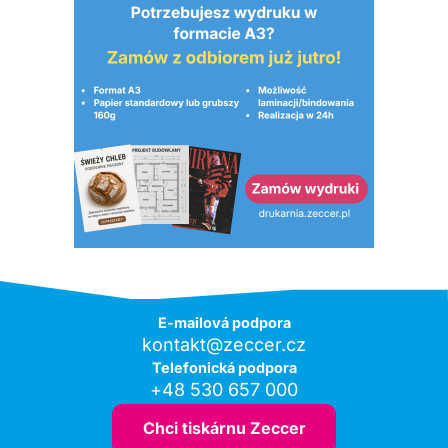
E-mailová podpora
kontakt@zeccer.cz
Telefonická podpora
+48 530 657 000
Chci tiskárnu Zeccer