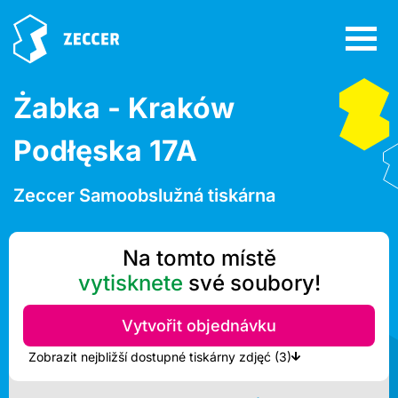
Żabka - Kraków
Podłęska 17A
Zeccer Samoobslužná tiskárna
Na tomto místě
vytisknete
své soubory!
Vytvořit objednávku
Zobrazit nejbližší dostupné tiskárny zdjęć (3)