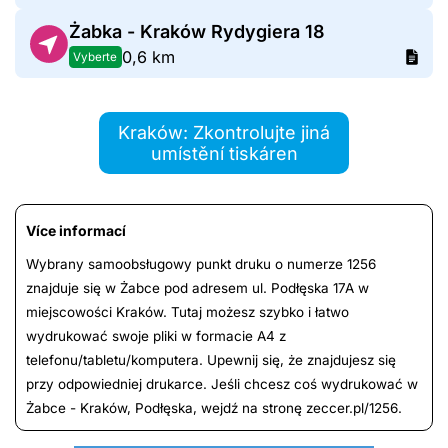
Żabka - Kraków Rydygiera 18
0,6 km
Vyberte
Kraków: Zkontrolujte jiná
umístění tiskáren
Více informací
Wybrany samoobsługowy punkt druku o numerze 1256
znajduje się w Żabce pod adresem ul. Podłęska 17A w
miejscowości Kraków. Tutaj możesz szybko i łatwo
wydrukować swoje pliki w formacie A4 z
telefonu/tabletu/komputera. Upewnij się, że znajdujesz się
przy odpowiedniej drukarce. Jeśli chcesz coś wydrukować w
Żabce - Kraków, Podłęska, wejdź na stronę zeccer.pl/1256.