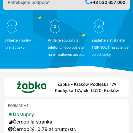
Potřebujete podporu?
+48 530 657 000
1
2
3
Vyberte vhodný
Přidejte soubory z
Zaplaťte a stiskněte
formát tisku
telefonu nebo pošlete
TISKNOUT na stránce
na e-mailovou adresu
objednávky
Żabka - Kraków Podłęska 17A
Podłęska 17A/lok. LU20, Kraków
FORMAT A4
Dostupný
Černobílá stránka
Černobílý: 0,79 zł brutto/str.