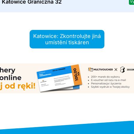
- Katowice Graniczna 32
Vy
Katowice: Zkontrolujte jiná
umístění tiskáren