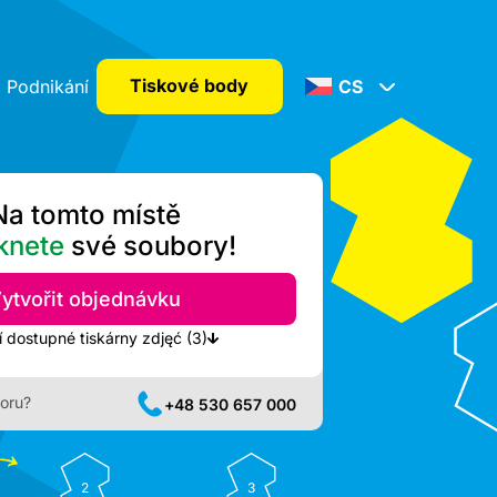
Tiskové body
Podnikání
CS
Na tomto místě
knete
své soubory!
ytvořit objednávku
Zobrazit nejbližší dostupné tiskárny zdjęć (3)
oru?
+48 530 657 000
2
3