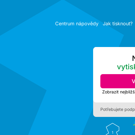
Centrum nápovědy
Jak tisknout?
vytis
V
Potřebujete podp
1