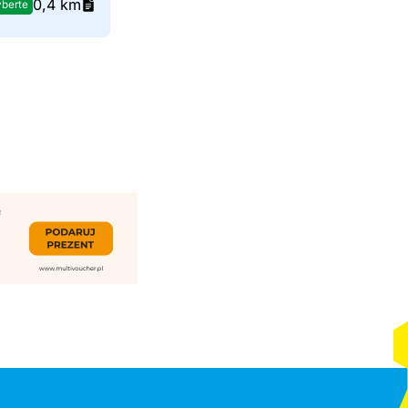
0,4 km
berte