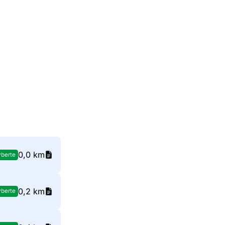
0,0 km
berte
0,2 km
berte