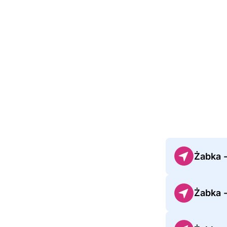
Żabka 
Żabka 