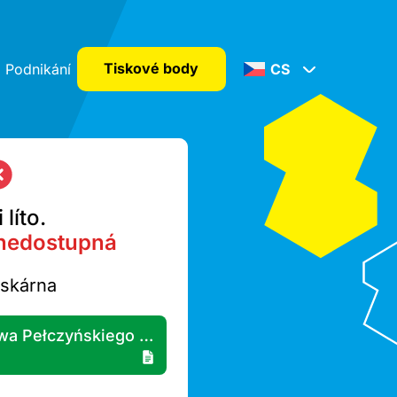
Tiskové body
Podnikání
CS
 líto.
nedostupná
iskárna
Żabka - Warszawa Pełczyńskiego 22