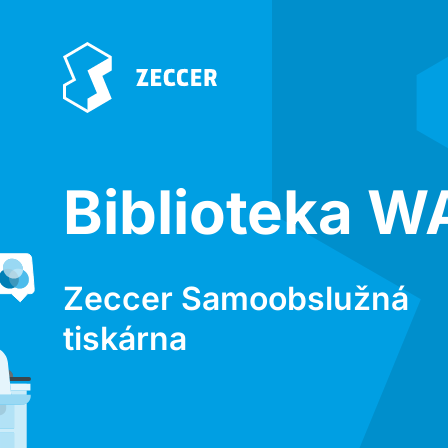
Biblioteka W
Zeccer Samoobslužná
tiskárna