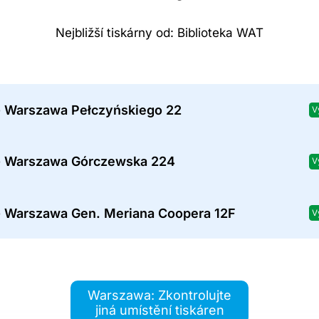
Nejbližší tiskárny od: Biblioteka WAT
- Warszawa Pełczyńskiego 22
V
- Warszawa Górczewska 224
V
- Warszawa Gen. Meriana Coopera 12F
V
Warszawa: Zkontrolujte
jiná umístění tiskáren