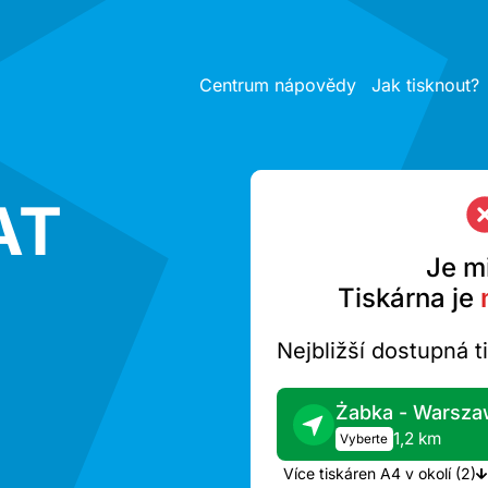
Centrum nápovědy
Jak tisknout?
AT
Je mi
Tiskárna je
Nejbližší dostupná t
1,2 km
Vyberte
Více tiskáren A4 v okolí (2)