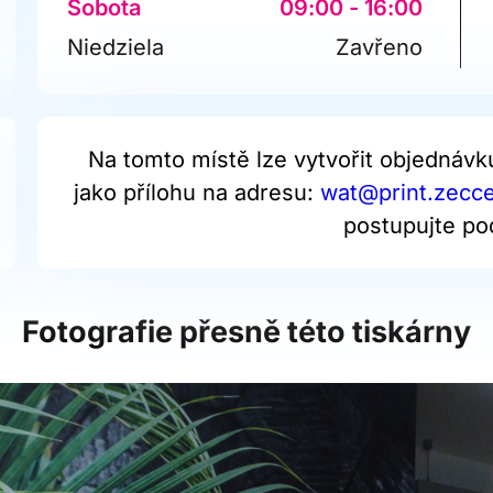
Sobota
09:00 - 16:00
Niedziela
Zavřeno
Na tomto místě lze vytvořit objednávk
jako přílohu na adresu:
wat@print.zecce
postupujte po
Fotografie přesně této tiskárny