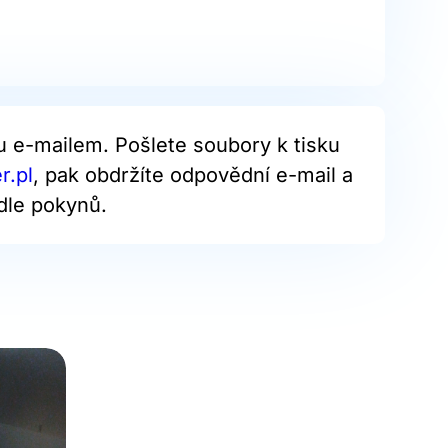
u e-mailem. Pošlete soubory k tisku
r.pl
, pak obdržíte odpovědní e-mail a
dle pokynů.