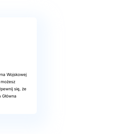
wna Wojskowej
j możesz
pewnij się, że
ka Główna