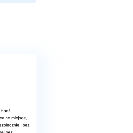
o Łódź
ealne miejsce,
zpiecznie i bez
nej bez