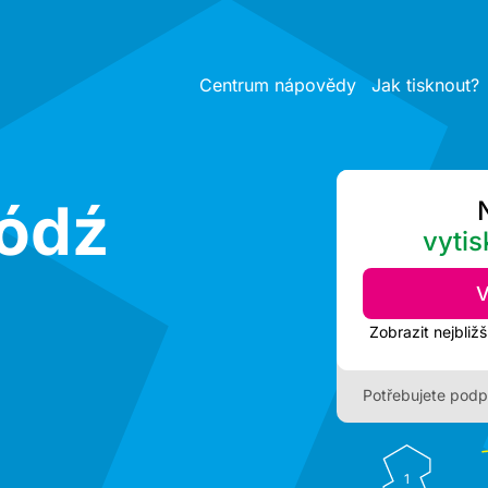
Centrum nápovědy
Jak tisknout?
Łódź
vytis
V
Potřebujete podp
1