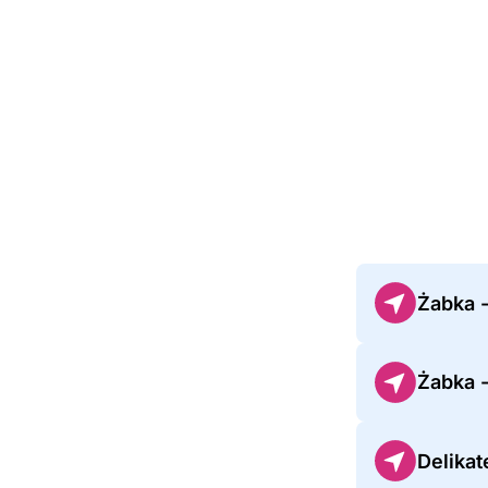
Żabka 
Żabka 
Delika