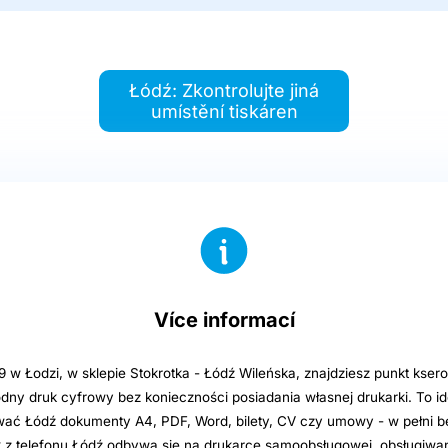
Łódź: Zkontrolujte jiná
umístění tiskáren
Více informací
9 w Łodzi, w sklepie Stokrotka - Łódź Wileńska, znajdziesz punkt kser
dny druk cyfrowy bez konieczności posiadania własnej drukarki. To id
ać Łódź dokumenty A4, PDF, Word, bilety, CV czy umowy - w pełni be
ruk z telefonu Łódź odbywa się na drukarce samoobsługowej, obsługiwa