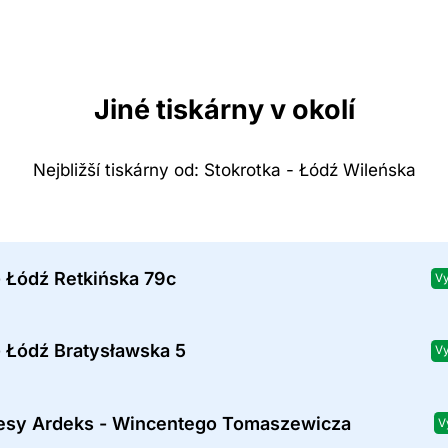
Jiné tiskárny v okolí
Nejbližší tiskárny od: Stokrotka - Łódź Wileńska
- Łódź Retkińska 79c
Vy
- Łódź Bratysławska 5
Vy
tesy Ardeks - Wincentego Tomaszewicza
V