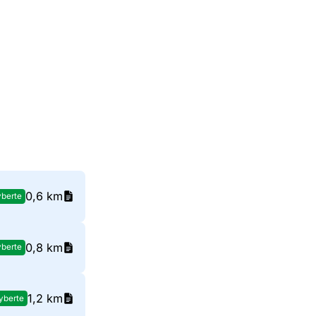
0,6 km
berte
0,8 km
berte
1,2 km
yberte