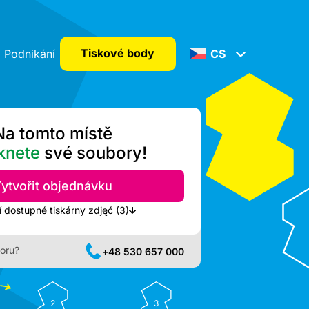
Tiskové body
Podnikání
CS
Na tomto místě
knete
své soubory!
ytvořit objednávku
Zobrazit nejbližší dostupné tiskárny zdjęć (3)
oru?
+48 530 657 000
2
3