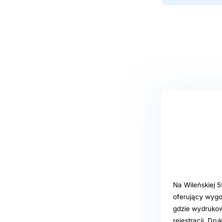
Na Wileńskiej 5
oferujący wygo
gdzie wydrukow
rejestracji. D