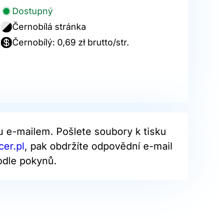
Dostupný
Černobílá stránka
Černobílý: 0,69 zł brutto/str.
u e-mailem. Pošlete soubory k tisku
er.pl
, pak obdržíte odpovědní e-mail
odle pokynů.