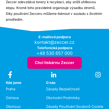
Zeccer odevzdává tonery k recyklaci, aby snížil uhlíkovou
stopu. Kromě toho pravidelně organizuje výsadbu stromů.
Díky používání Zecceru můžeme tisknout v souladu s životním
prostředím.
E-mailová podpora
kontakt@zeccer.cz
Telefonická podpora
+48 530 657 000
Chci tiskárnu Zeccer
Kde jsme
O nás
Praha
Zásady Bezpečnosti
Ostrava
Obchodní Podmínky
Olomouc
Zásady Používání Souborů Cookie