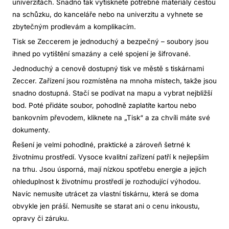
univerzitách. Snadno tak vytisknete potřebné materiály cestou
na schůzku, do kanceláře nebo na univerzitu a vyhnete se
zbytečným prodlevám a komplikacím.
Tisk se Zeccerem je jednoduchý a bezpečný – soubory jsou
ihned po vytištění smazány a celé spojení je šifrované.
Jednoduchý a cenově dostupný tisk ve městě s tiskárnami
Zeccer. Zařízení jsou rozmístěna na mnoha místech, takže jsou
snadno dostupná. Stačí se podívat na mapu a vybrat nejbližší
bod. Poté přidáte soubor, pohodlně zaplatíte kartou nebo
bankovním převodem, kliknete na „Tisk“ a za chvíli máte své
dokumenty.
Řešení je velmi pohodlné, praktické a zároveň šetrné k
životnímu prostředí. Vysoce kvalitní zařízení patří k nejlepším
na trhu. Jsou úsporná, mají nízkou spotřebu energie a jejich
ohleduplnost k životnímu prostředí je rozhodující výhodou.
Navíc nemusíte utrácet za vlastní tiskárnu, která se doma
obvykle jen práší. Nemusíte se starat ani o cenu inkoustu,
opravy či záruku.