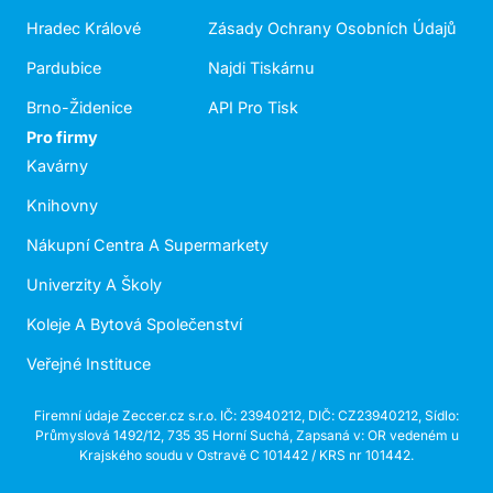
Hradec Králové
Zásady Ochrany Osobních Údajů
Pardubice
Najdi Tiskárnu
Brno-Židenice
API Pro Tisk
Pro firmy
Kavárny
Knihovny
Nákupní Centra A Supermarkety
Univerzity A Školy
Koleje A Bytová Společenství
Veřejné Instituce
Firemní údaje Zeccer.cz s.r.o. IČ: 23940212, DIČ: CZ23940212, Sídlo:
Průmyslová 1492/12, 735 35 Horní Suchá, Zapsaná v: OR vedeném u
Krajského soudu v Ostravě C 101442 / KRS nr 101442.