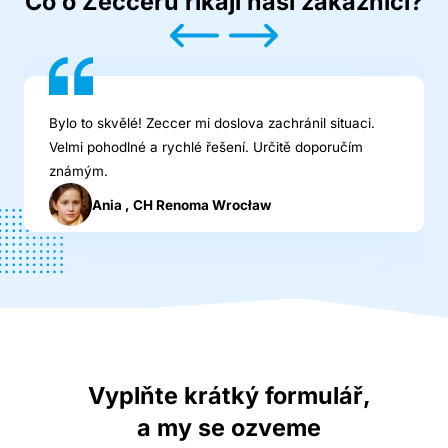
Co o Zecceru říkají naši zákazníci?
Bylo to skvělé! Zeccer mi doslova zachránil situaci.
Velmi pohodlné a rychlé řešení. Určitě doporučím
známým.
Ania , CH Renoma Wrocław
Vyplňte krátký formulář,
a my se ozveme