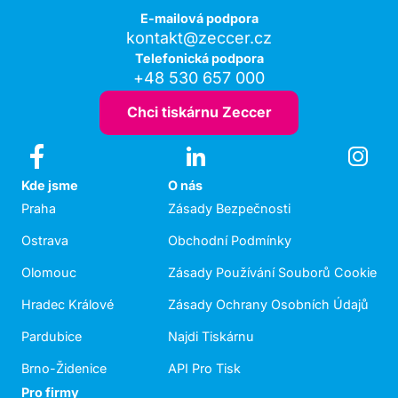
E-mailová podpora
kontakt@zeccer.cz
Telefonická podpora
+48 530 657 000
Chci tiskárnu Zeccer
Kde jsme
O nás
Praha
Zásady Bezpečnosti
Ostrava
Obchodní Podmínky
Olomouc
Zásady Používání Souborů Cookie
Hradec Králové
Zásady Ochrany Osobních Údajů
Pardubice
Najdi Tiskárnu
Brno-Židenice
API Pro Tisk
Pro firmy